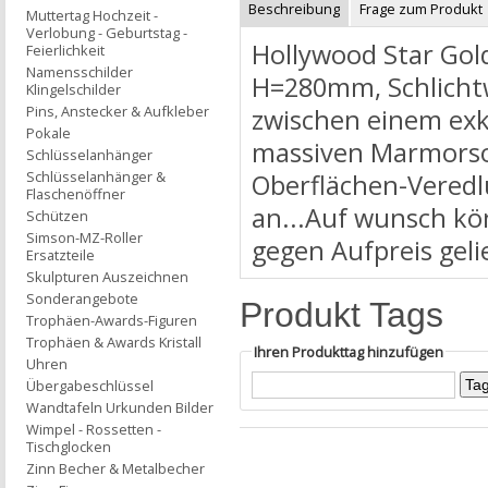
Beschreibung
Frage zum Produkt
Muttertag Hochzeit -
Verlobung - Geburtstag -
Hollywood Star Gol
Feierlichkeit
Namensschilder
H=280mm, Schlichtwe
Klingelschilder
Pins, Anstecker & Aufkleber
zwischen einem exkl
Pokale
massiven Marmorsoc
Schlüsselanhänger
Schlüsselanhänger &
Oberflächen-Veredl
Flaschenöffner
an...Auf wunsch kö
Schützen
Simson-MZ-Roller
gegen Aufpreis geli
Ersatzteile
Skulpturen Auszeichnen
Sonderangebote
Produkt Tags
Trophäen-Awards-Figuren
Trophäen & Awards Kristall
Ihren Produkttag hinzufügen
Uhren
Übergabeschlüssel
Wandtafeln Urkunden Bilder
Wimpel - Rossetten -
Tischglocken
Zinn Becher & Metalbecher