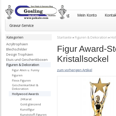
Euro-Pokale & Gravur-Shop Gosling
Mein Konto
Kontak
Gravur-Service
Kategorien
Startseite
»
Figuren & Dekoration
»
Hol
Acryltrophäen
Figur Award-St
Blechschilder
Design Trophäen
Kristallsockel
Etuis und Geschenkboxen
Figuren & Dekoration
zum vorherigen Artikel
Figur Alien u. Funny
Figuren
Flexx-Figuren
Geschenkartikel &
Dekoration
Hollywood Awards
24Karat
Gold glänzend
Kunstfigur
Kunststoff-Figuren