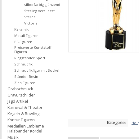
silberfarbig glänzend
Sterling versilbert
Sterne
Victoria
Keramik
Metall Figuren
PF-Figuren
Preiswerte Kunststoff
Figuren
Ringständer Sport
Schraubfix
Schraubfixfigur mit Sockel
Ständer Resin
Zinn Figuren
Grabschmuck
Gravurschilder
Jagd Artikel
Karneval & Theater
Kegeln & Bowling
Kontur Figuren
Kategorie:
Hol
Medaillen Embleme
Halsbänder Kordel
Musik