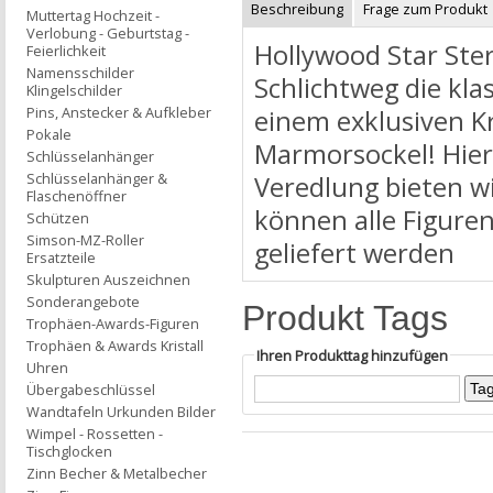
Beschreibung
Frage zum Produkt
Muttertag Hochzeit -
Verlobung - Geburtstag -
Hollywood Star Ste
Feierlichkeit
Namensschilder
Schlichtweg die kla
Klingelschilder
Pins, Anstecker & Aufkleber
einem exklusiven Kr
Pokale
Marmorsockel! Hier
Schlüsselanhänger
Schlüsselanhänger &
Veredlung bieten w
Flaschenöffner
können alle Figure
Schützen
Simson-MZ-Roller
geliefert werden
Ersatzteile
Skulpturen Auszeichnen
Sonderangebote
Produkt Tags
Trophäen-Awards-Figuren
Trophäen & Awards Kristall
Ihren Produkttag hinzufügen
Uhren
Übergabeschlüssel
Wandtafeln Urkunden Bilder
Wimpel - Rossetten -
Tischglocken
Zinn Becher & Metalbecher