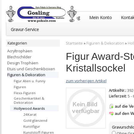
Euro-Pokale & Gravur-Shop Gosling
Mein Konto
Kontak
Gravur-Service
Kategorien
Startseite
»
Figuren & Dekoration
»
Hol
Acryltrophäen
Figur Award-St
Blechschilder
Design Trophäen
Kristallsockel
Etuis und Geschenkboxen
Figuren & Dekoration
zum vorherigen Artikel
Figur Alien u. Funny
Figuren
ArtikelNr.:
392
Flexx-Figuren
Lieferzeit
: 5 
Geschenkartikel &
Dekoration
auf die Ve
Hollywood Awards
auf den W
24Karat
Gold glänzend
Kunstfigur
Gravurschild
Kunststoff-Figuren
Ohne Gra