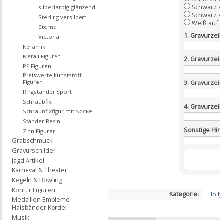
Schwarz 
silberfarbig glänzend
Schwarz a
Sterling versilbert
Weiß auf
Sterne
1. Gravurzei
Victoria
Keramik
Metall Figuren
2. Gravurzei
PF-Figuren
Preiswerte Kunststoff
Figuren
3. Gravurzei
Ringständer Sport
Schraubfix
4. Gravurzei
Schraubfixfigur mit Sockel
Ständer Resin
Sonstige Hi
Zinn Figuren
Grabschmuck
Gravurschilder
Jagd Artikel
Karneval & Theater
Kegeln & Bowling
Kontur Figuren
Kategorie:
Hol
Medaillen Embleme
Halsbänder Kordel
Musik