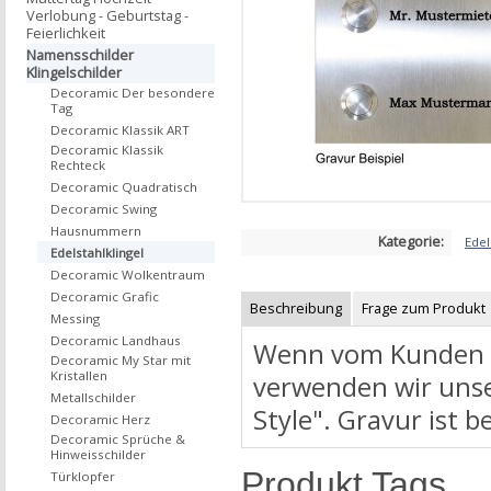
Verlobung - Geburtstag -
Feierlichkeit
Namensschilder
Klingelschilder
Decoramic Der besondere
Tag
Decoramic Klassik ART
Decoramic Klassik
Rechteck
Decoramic Quadratisch
Decoramic Swing
Hausnummern
Kategorie:
Edel
Edelstahlklingel
Decoramic Wolkentraum
Decoramic Grafic
Beschreibung
Frage zum Produkt
Messing
Decoramic Landhaus
Wenn vom Kunden ni
Decoramic My Star mit
Kristallen
verwenden wir unse
Metallschilder
Style". Gravur ist b
Decoramic Herz
Decoramic Sprüche &
Hinweisschilder
Produkt Tags
Türklopfer