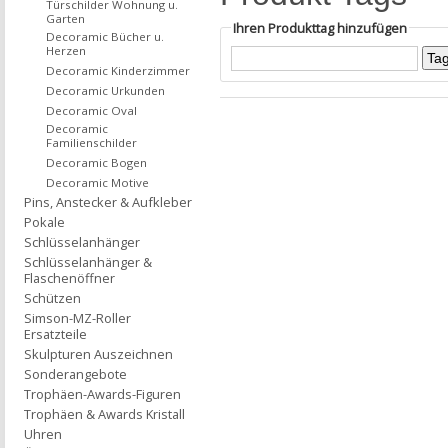
Türschilder Wohnung u.
Garten
Ihren Produkttag hinzufügen
Decoramic Bücher u.
Herzen
Decoramic Kinderzimmer
Decoramic Urkunden
Decoramic Oval
Decoramic
Familienschilder
Decoramic Bogen
Decoramic Motive
Pins, Anstecker & Aufkleber
Pokale
Schlüsselanhänger
Schlüsselanhänger &
Flaschenöffner
Schützen
Simson-MZ-Roller
Ersatzteile
Skulpturen Auszeichnen
Sonderangebote
Trophäen-Awards-Figuren
Trophäen & Awards Kristall
Uhren