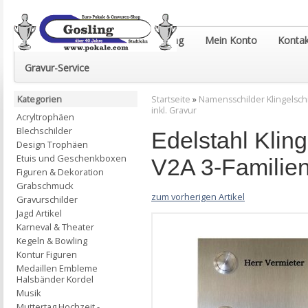
Euro-Pokale & Gravur-Shop Gosling
Mein Konto
Kontak
Gravur-Service
Kategorien
Startseite
»
Namensschilder Klingelsch
inkl. Gravur
Acryltrophäen
Blechschilder
Edelstahl Klin
Design Trophäen
Etuis und Geschenkboxen
V2A 3-Familien
Figuren & Dekoration
Grabschmuck
zum vorherigen Artikel
Gravurschilder
Jagd Artikel
Karneval & Theater
Kegeln & Bowling
Kontur Figuren
Medaillen Embleme
Halsbänder Kordel
Musik
Muttertag Hochzeit -