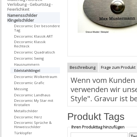
Verlobung - Geburtstag -
Feierlichkeit
Namensschilder
Klingelschilder
Decoramic Der besondere
Tag
Decoramic Klassik ART
Decoramic Klassik
Rechteck
Decoramic Quadratisch
Decoramic Swing
Hausnummern
Beschreibung
Frage zum Produkt
Edelstahlklingel
Decoramic Wolkentraum
Wenn vom Kunden ni
Decoramic Grafic
verwenden wir unse
Messing
Decoramic Landhaus
Style". Gravur ist b
Decoramic My Star mit
Kristallen
Metallschilder
Produkt Tags
Decoramic Herz
Decoramic Sprüche &
Ihren Produkttag hinzufügen
Hinweisschilder
Türklopfer