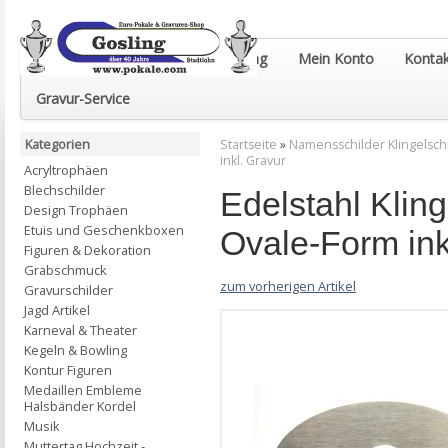
Euro-Pokale & Gravur-Shop Gosling
Mein Konto
Kontak
Gravur-Service
Kategorien
Startseite
»
Namensschilder Klingelsch
inkl. Gravur
Acryltrophäen
Blechschilder
Edelstahl Klin
Design Trophäen
Etuis und Geschenkboxen
Ovale-Form ink
Figuren & Dekoration
Grabschmuck
zum vorherigen Artikel
Gravurschilder
Jagd Artikel
Karneval & Theater
Kegeln & Bowling
Kontur Figuren
Medaillen Embleme
Halsbänder Kordel
Musik
Muttertag Hochzeit -