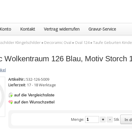
Konto
Kontakt
Vertrag widerrufen
Gravur-Service
childer Klingelschilder
»
Decoramic Oval
»
Oval 124
»
Taufe Geburten Kinde
 Wolkentraum 126 Blau, Motiv Storch 
ikel
ArtikelNr.:
532-126-5009
Lieferzeit
: 17 - 18 Werktage
auf die Vergleichsliste
auf den Wunschzettel
Menge:
+
-
Stk
In 