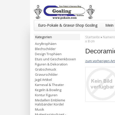
Euro-Pokale & Gravur-Shop Gosling
Mein 
Kategorien
Startseite
»
Namenss
x 8 cm
Acryltrophäen
Blechschilder
Decoramic
Design Trophäen
Etuis und Geschenkboxen
zum vorherigen Art
Figuren & Dekoration
Grabschmuck
Gravurschilder
Jagd Artikel
Karneval & Theater
Kegeln & Bowling
Kontur Figuren
Medaillen Embleme
Halsbänder Kordel
Musik
Muttertag Hochzeit -