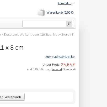
Anmelden
Warenkorb (0,00 €)
r
»
Decoramic Wolkentraum 126 Blau, Motiv Storch 11
11 x 8 cm
zum nächsten Artikel
25,65 €
Unser Preis:
inkl. 19% USt., zzgl.
Versand
(Standard)
den Warenkorb