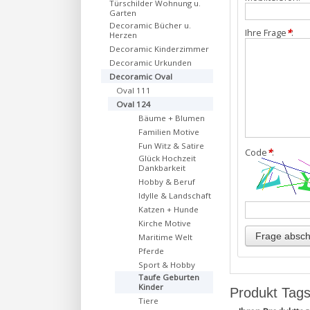
Türschilder Wohnung u.
Garten
Decoramic Bücher u.
Ihre Frage
*
:
Herzen
Decoramic Kinderzimmer
Decoramic Urkunden
Decoramic Oval
Oval 111
Oval 124
Bäume + Blumen
Familien Motive
Fun Witz & Satire
Code
*
:
Glück Hochzeit
Dankbarkeit
Hobby & Beruf
Idylle & Landschaft
Katzen + Hunde
Kirche Motive
Maritime Welt
Pferde
Sport & Hobby
Taufe Geburten
Kinder
Produkt Tag
Tiere