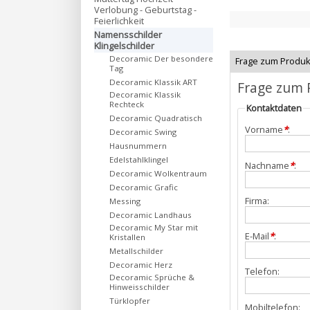
Verlobung - Geburtstag -
Feierlichkeit
Namensschilder
Klingelschilder
Decoramic Der besondere
Frage zum Produk
Tag
Decoramic Klassik ART
Frage zum 
Decoramic Klassik
Rechteck
Kontaktdaten
Decoramic Quadratisch
Vorname
*
:
Decoramic Swing
Hausnummern
Edelstahlklingel
Nachname
*
:
Decoramic Wolkentraum
Decoramic Grafic
Firma:
Messing
Decoramic Landhaus
Decoramic My Star mit
E-Mail
*
:
Kristallen
Metallschilder
Decoramic Herz
Telefon:
Decoramic Sprüche &
Hinweisschilder
Türklopfer
Mobiltelefon: