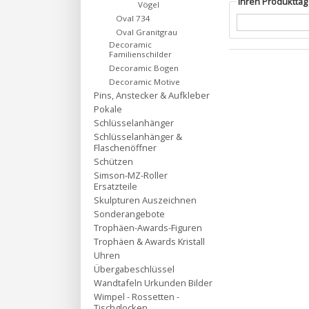
Ihren Produktta
Vögel
Oval 734
Oval Granitgrau
Decoramic
Familienschilder
Decoramic Bogen
Decoramic Motive
Pins, Anstecker & Aufkleber
Pokale
Schlüsselanhänger
Schlüsselanhänger &
Flaschenöffner
Schützen
Simson-MZ-Roller
Ersatzteile
Skulpturen Auszeichnen
Sonderangebote
Trophäen-Awards-Figuren
Trophäen & Awards Kristall
Uhren
Übergabeschlüssel
Wandtafeln Urkunden Bilder
Wimpel - Rossetten -
Tischglocken