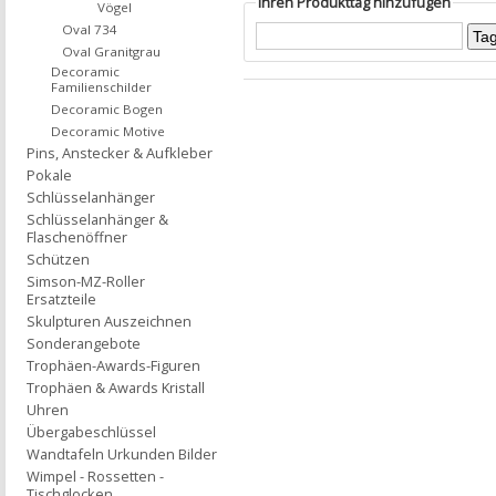
Ihren Produkttag hinzufügen
Vögel
Oval 734
Oval Granitgrau
Decoramic
Familienschilder
Decoramic Bogen
Decoramic Motive
Pins, Anstecker & Aufkleber
Pokale
Schlüsselanhänger
Schlüsselanhänger &
Flaschenöffner
Schützen
Simson-MZ-Roller
Ersatzteile
Skulpturen Auszeichnen
Sonderangebote
Trophäen-Awards-Figuren
Trophäen & Awards Kristall
Uhren
Übergabeschlüssel
Wandtafeln Urkunden Bilder
Wimpel - Rossetten -
Tischglocken