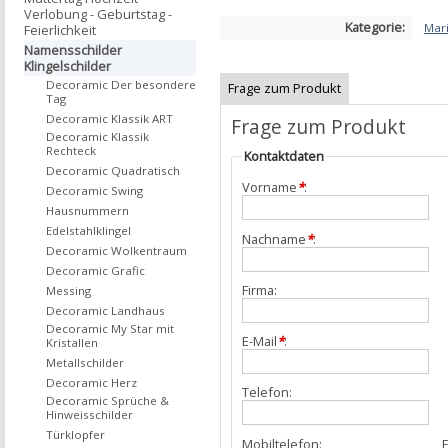
Verlobung - Geburtstag -
Kategorie:
Mari
Feierlichkeit
Namensschilder
Klingelschilder
Decoramic Der besondere
Frage zum Produkt
Tag
Decoramic Klassik ART
Frage zum Produkt
Decoramic Klassik
Rechteck
Kontaktdaten
Decoramic Quadratisch
Vorname
*
:
Decoramic Swing
Hausnummern
Edelstahlklingel
Nachname
*
:
Decoramic Wolkentraum
Decoramic Grafic
Firma:
Messing
Decoramic Landhaus
Decoramic My Star mit
E-Mail
*
:
Kristallen
Metallschilder
Decoramic Herz
Telefon:
Decoramic Sprüche &
Hinweisschilder
Türklopfer
Mobiltelefon:
F