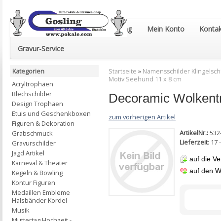
Euro-Pokale & Gravur-Shop Gosling
Mein Konto
Kontak
Gravur-Service
Kategorien
Startseite
»
Namensschilder Klingelsch
Motiv Seehund 11 x 8 cm
Acryltrophäen
Blechschilder
Decoramic Wolkentr
Design Trophäen
Etuis und Geschenkboxen
zum vorherigen Artikel
Figuren & Dekoration
ArtikelNr.:
532
Grabschmuck
Lieferzeit
: 17
Gravurschilder
Jagd Artikel
auf die Ve
Karneval & Theater
auf den W
Kegeln & Bowling
Kontur Figuren
Medaillen Embleme
Halsbänder Kordel
Musik
Muttertag Hochzeit -