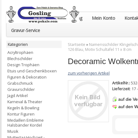
Euro-Pokale & Gravur-Shop Gosling
Mein Konto
Kontak
Gravur-Service
Kategorien
Startseite
»
Namensschilder Klingelsch
126 Blau, Motiv Schultafel 11 x 8 cm
Acryltrophäen
Blechschilder
Decoramic Wolkentr
Design Trophäen
Etuis und Geschenkboxen
zum vorherigen Artikel
Figuren & Dekoration
ArtikelNr.:
532
Grabschmuck
Lieferzeit
: 17
Gravurschilder
Jagd Artikel
auf die Ve
Karneval & Theater
auf den W
Kegeln & Bowling
Kontur Figuren
Medaillen Embleme
Halsbänder Kordel
Musik
Muttertag Hochzeit -