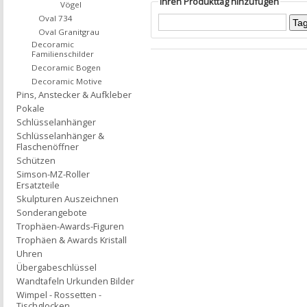
Ihren Produkttag hinzufügen
Vögel
Oval 734
Oval Granitgrau
Decoramic
Familienschilder
Decoramic Bogen
Decoramic Motive
Pins, Anstecker & Aufkleber
Pokale
Schlüsselanhänger
Schlüsselanhänger &
Flaschenöffner
Schützen
Simson-MZ-Roller
Ersatzteile
Skulpturen Auszeichnen
Sonderangebote
Trophäen-Awards-Figuren
Trophäen & Awards Kristall
Uhren
Übergabeschlüssel
Wandtafeln Urkunden Bilder
Wimpel - Rossetten -
Tischglocken