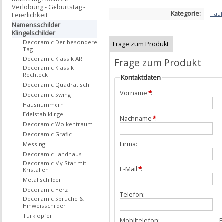
Verlobung - Geburtstag -
Kategorie:
Tau
Feierlichkeit
Namensschilder
Klingelschilder
Decoramic Der besondere
Frage zum Produkt
Tag
Decoramic Klassik ART
Frage zum Produkt
Decoramic Klassik
Rechteck
Kontaktdaten
Decoramic Quadratisch
Vorname
*
:
Decoramic Swing
Hausnummern
Edelstahlklingel
Nachname
*
:
Decoramic Wolkentraum
Decoramic Grafic
Firma:
Messing
Decoramic Landhaus
Decoramic My Star mit
E-Mail
*
:
Kristallen
Metallschilder
Decoramic Herz
Telefon:
Decoramic Sprüche &
Hinweisschilder
Türklopfer
Mobiltelefon:
F