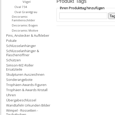
Produkt Tags
Vögel
Oval 734
Ihren Produkttag hinzufügen
Oval Granitgrau
Decoramic
Familienschilder
Decoramic Bogen
Decoramic Motive
Pins, Anstecker & Aufkleber
Pokale
Schlüsselanhänger
Schlüsselanhänger &
Flaschenöffner
Schützen
Simson-MZ-Roller
Ersatzteile
Skulpturen Auszeichnen
Sonderangebote
Trophäen-Awards-Figuren
Trophäen & Awards Kristall
Uhren
Übergabeschlüssel
Wandtafeln Urkunden Bilder
Wimpel - Rossetten -
Tischglocken