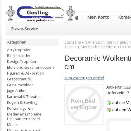
Euro-Pokale & Gravur-Shop Gosling
Mein Konto
Kontak
Gravur-Service
Kategorien
Startseite
»
Namensschilder Klingelsch
126 Blau, Motiv Schaukelpferd 11 x 8 
Acryltrophäen
Blechschilder
Decoramic Wolkentr
Design Trophäen
cm
Etuis und Geschenkboxen
Figuren & Dekoration
zum vorherigen Artikel
Grabschmuck
Gravurschilder
ArtikelNr.:
532
Jagd Artikel
Lieferzeit
: 17
Karneval & Theater
Kegeln & Bowling
auf die Ve
Kontur Figuren
auf den W
Medaillen Embleme
Halsbänder Kordel
Musik
Muttertag Hochzeit -