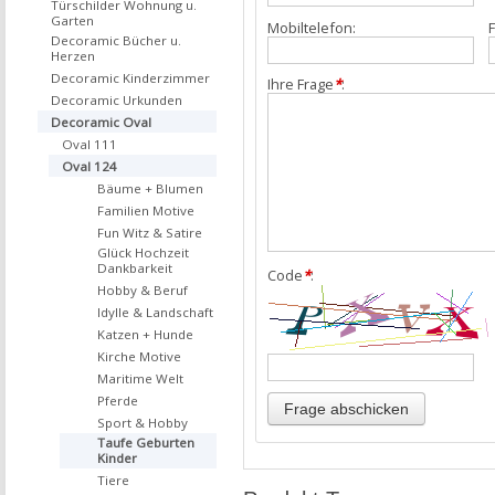
Türschilder Wohnung u.
Garten
Mobiltelefon:
F
Decoramic Bücher u.
Herzen
Decoramic Kinderzimmer
Ihre Frage
*
:
Decoramic Urkunden
Decoramic Oval
Oval 111
Oval 124
Bäume + Blumen
Familien Motive
Fun Witz & Satire
Glück Hochzeit
Dankbarkeit
Code
*
:
Hobby & Beruf
Idylle & Landschaft
Katzen + Hunde
Kirche Motive
Maritime Welt
Pferde
Sport & Hobby
Taufe Geburten
Kinder
Tiere