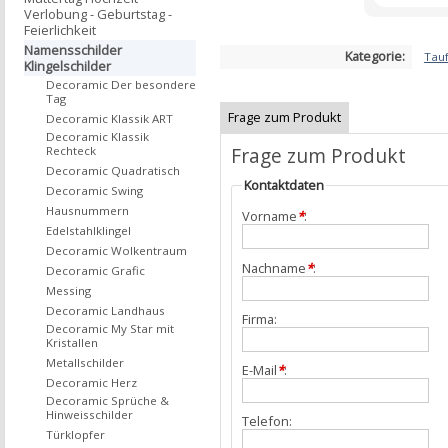
Verlobung - Geburtstag -
Feierlichkeit
Namensschilder
Kategorie:
Tau
Klingelschilder
Decoramic Der besondere
Tag
Frage zum Produkt
Decoramic Klassik ART
Decoramic Klassik
Frage zum Produkt
Rechteck
Decoramic Quadratisch
Kontaktdaten
Decoramic Swing
Hausnummern
Vorname
*
:
Edelstahlklingel
Decoramic Wolkentraum
Nachname
*
:
Decoramic Grafic
Messing
Decoramic Landhaus
Firma:
Decoramic My Star mit
Kristallen
Metallschilder
E-Mail
*
:
Decoramic Herz
Decoramic Sprüche &
Hinweisschilder
Telefon:
Türklopfer