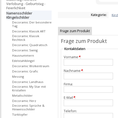
Verlobung - Geburtstag -
Feierlichkeit
Namensschilder
Kategorie:
Kirc
Klingelschilder
Decoramic Der besondere
Tag
Frage zum Produkt
Decoramic Klassik ART
Decoramic Klassik
Frage zum Produkt
Rechteck
Decoramic Quadratisch
Kontaktdaten
Decoramic Swing
Hausnummern
Vorname
*
:
Edelstahlklingel
Decoramic Wolkentraum
Nachname
*
:
Decoramic Grafic
Messing
Decoramic Landhaus
Firma:
Decoramic My Star mit
Kristallen
Metallschilder
E-Mail
*
:
Decoramic Herz
Decoramic Sprüche &
Hinweisschilder
Telefon:
Türklopfer