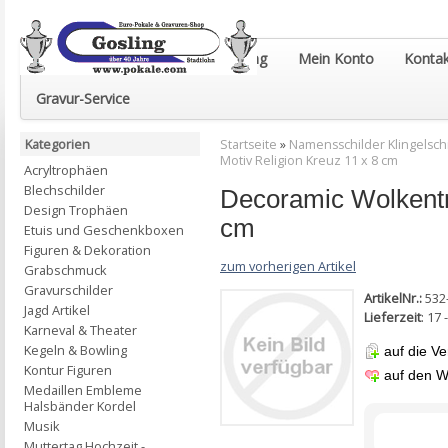
Euro-Pokale & Gravur-Shop Gosling
Mein Konto
Kontak
Gravur-Service
Kategorien
Startseite
»
Namensschilder Klingelsch
Motiv Religion Kreuz 11 x 8 cm
Acryltrophäen
Blechschilder
Decoramic Wolkentr
Design Trophäen
cm
Etuis und Geschenkboxen
Figuren & Dekoration
zum vorherigen Artikel
Grabschmuck
Gravurschilder
ArtikelNr.:
532
Jagd Artikel
Lieferzeit
: 17
Karneval & Theater
Kegeln & Bowling
auf die Ve
Kontur Figuren
auf den W
Medaillen Embleme
Halsbänder Kordel
Musik
Muttertag Hochzeit -