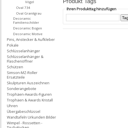
Produkt Tags
Vögel
Oval 734
Ihren Produkttag hinzufügen
Oval Granitgrau
Decoramic
Familienschilder
Decoramic Bogen
Decoramic Motive
Pins, Anstecker & Aufkleber
Pokale
Schlüsselanhänger
Schlüsselanhänger &
Flaschenöffner
Schützen
Simson-MZ-Roller
Ersatzteile
Skulpturen Auszeichnen
Sonderangebote
Trophäen-Awards-Figuren
Trophäen & Awards Kristall
Uhren
Übergabeschlüssel
Wandtafeln Urkunden Bilder
Wimpel - Rossetten -
Tischglocken