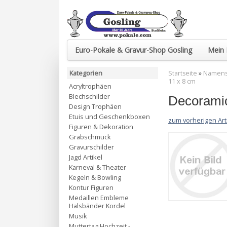
Euro-Pokale & Gravur-Shop Gosling
Mein 
Kategorien
Startseite
»
Namenss
11 x 8 cm
Acryltrophäen
Blechschilder
Decoramic
Design Trophäen
Etuis und Geschenkboxen
zum vorherigen Art
Figuren & Dekoration
Grabschmuck
Gravurschilder
Jagd Artikel
Karneval & Theater
Kegeln & Bowling
Kontur Figuren
Medaillen Embleme
Halsbänder Kordel
Musik
Muttertag Hochzeit -