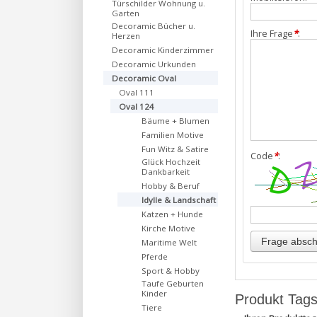
Türschilder Wohnung u.
Garten
Decoramic Bücher u.
Ihre Frage
*
:
Herzen
Decoramic Kinderzimmer
Decoramic Urkunden
Decoramic Oval
Oval 111
Oval 124
Bäume + Blumen
Familien Motive
Fun Witz & Satire
Code
*
:
Glück Hochzeit
Dankbarkeit
Hobby & Beruf
Idylle & Landschaft
Katzen + Hunde
Kirche Motive
Maritime Welt
Pferde
Sport & Hobby
Taufe Geburten
Kinder
Produkt Tag
Tiere