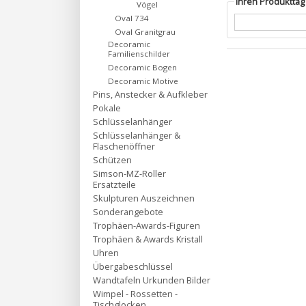
Ihren Produktta
Vögel
Oval 734
Oval Granitgrau
Decoramic
Familienschilder
Decoramic Bogen
Decoramic Motive
Pins, Anstecker & Aufkleber
Pokale
Schlüsselanhänger
Schlüsselanhänger &
Flaschenöffner
Schützen
Simson-MZ-Roller
Ersatzteile
Skulpturen Auszeichnen
Sonderangebote
Trophäen-Awards-Figuren
Trophäen & Awards Kristall
Uhren
Übergabeschlüssel
Wandtafeln Urkunden Bilder
Wimpel - Rossetten -
Tischglocken