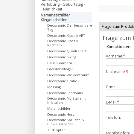
Verlobung - Geburtstag -
Feierlichkeit
Namensschilder
Klingelschilder
Decoramic Der besondere
Frage zum Produk
Tag
Decoramic Klassik ART
Frage zum 
Decoramic Klassik
Rechteck
Kontaktdaten
Decoramic Quadratisch
Vorname
*
:
Decoramic Swing
Hausnummern
Edelstahlklingel
Nachname
*
:
Decoramic Wolkentraum
Decoramic Grafic
Firma:
Messing
Decoramic Landhaus
Decoramic My Star mit
E-Mail
*
:
Kristallen
Metallschilder
Decoramic Herz
Telefon:
Decoramic Sprüche &
Hinweisschilder
Türklopfer
Mobiltelefon: