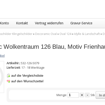
Konto
Kontakt
Vertrag widerrufen
Gravur-Service
childer Klingelschilder
»
Decoramic Oval
»
Oval 124
»
Idylle & Landschaft
»
D
 Wolkentraum 126 Blau, Motiv Frienhau
ikel
ArtikelNr.:
532-126-5079
Lieferzeit
: 17 - 18 Werktage
auf die Vergleichsliste
auf den Wunschzettel
Menge:
+
-
Stk
In 