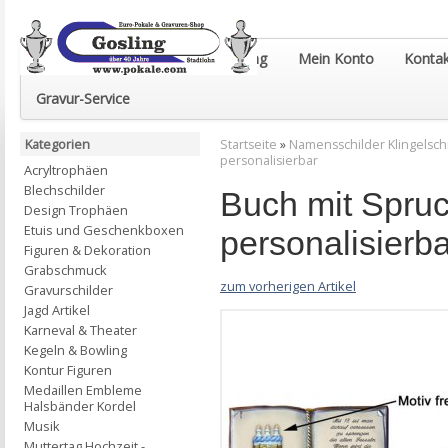
Euro-Pokale & Gravur-Shop Gosling
Mein Konto
Kontak
Gravur-Service
Kategorien
Startseite
»
Namensschilder Klingelsch
personalisierbar
Acryltrophäen
Blechschilder
Buch mit Spru
Design Trophäen
Etuis und Geschenkboxen
personalisierba
Figuren & Dekoration
Grabschmuck
zum vorherigen Artikel
Gravurschilder
Jagd Artikel
Karneval & Theater
Kegeln & Bowling
Kontur Figuren
Medaillen Embleme
Halsbänder Kordel
Musik
Muttertag Hochzeit -