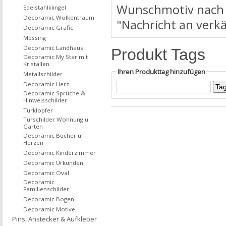
Wunschmotiv nach d
Edelstahlklingel
Decoramic Wolkentraum
"Nachricht an verk
Decoramic Grafic
Messing
Decoramic Landhaus
Produkt Tags
Decoramic My Star mit
Kristallen
Ihren Produkttag hinzufügen
Metallschilder
Decoramic Herz
Decoramic Sprüche &
Hinweisschilder
Türklopfer
Türschilder Wohnung u.
Garten
Decoramic Bücher u.
Herzen
Decoramic Kinderzimmer
Decoramic Urkunden
Decoramic Oval
Decoramic
Familienschilder
Decoramic Bogen
Decoramic Motive
Pins, Anstecker & Aufkleber