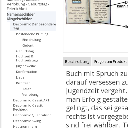
Verlobung - Geburtstag -
Feierlichkeit
Namensschilder
Klingelschilder
Decoramic Der besondere
Tag
Bestandene Prüfung
Einschulung
Geburt
Geburtstag
Hochzeit &
Hochzeitstage
Beschreibung
Frage zum Produkt
Jugendweihe
Buch mit Spruch zu
Konfirmation
Liebe
darauf versessen zu
Richtfest
Jugendzeit vergeht
Taufe
Verlobung
man Erfolg gestalt
Decoramic Klassik ART
gelingt, das sei ges
Decoramic Klassik
Rechteck
rechts ist vorgegeb
Decoramic Quadratisch
Decoramic Swing
sind frei wählbar. 
Hausnummern