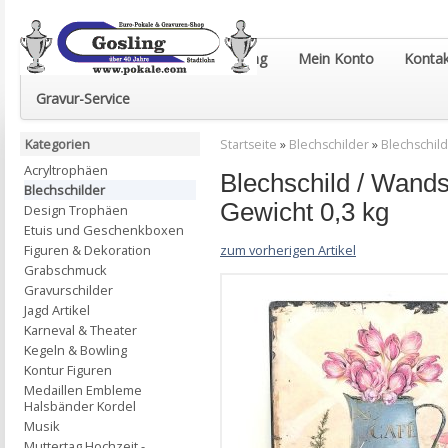
Euro-Pokale & Gravur-Shop Gosling
Mein Konto
Kontak
Gravur-Service
Kategorien
Startseite
»
Blechschilder
»
Blechschild
Acryltrophäen
Blechschild / Wand
Blechschilder
Gewicht 0,3 kg
Design Trophäen
Etuis und Geschenkboxen
zum vorherigen Artikel
Figuren & Dekoration
Grabschmuck
Gravurschilder
Jagd Artikel
Karneval & Theater
Kegeln & Bowling
Kontur Figuren
Medaillen Embleme
Halsbänder Kordel
Musik
Muttertag Hochzeit -