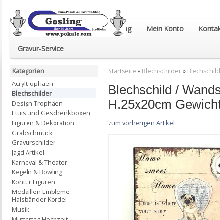
Euro-Pokale & Gravur-Shop Gosling
Mein Konto
Kontak
Gravur-Service
Kategorien
Startseite
»
Blechschilder
»
Blechschil
Acryltrophäen
Blechschild / Wan
Blechschilder
H.25x20cm Gewicht
Design Trophäen
Etuis und Geschenkboxen
zum vorherigen Artikel
Figuren & Dekoration
Grabschmuck
Gravurschilder
Jagd Artikel
Karneval & Theater
Kegeln & Bowling
Kontur Figuren
Medaillen Embleme
Halsbänder Kordel
Musik
Muttertag Hochzeit -