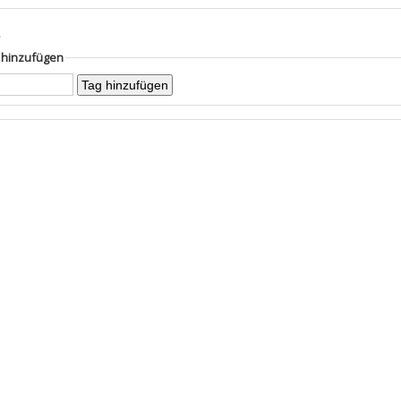
s
g hinzufügen