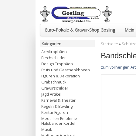
Euro-Pokale & Gravur-Shop Gosling
Mein 
Kategorien
Startseite
»
Schütz
Acryltrophäen
Bandschle
Blechschilder
Design Trophäen
zum vorherigen Art
Etuis und Geschenkboxen
Figuren & Dekoration
Grabschmuck
Gravurschilder
Jagd Artikel
Karneval & Theater
Kegeln & Bowling
Kontur Figuren
Medaillen Embleme
Halsbänder Kordel
Musik
Muttertag Hochzeit -