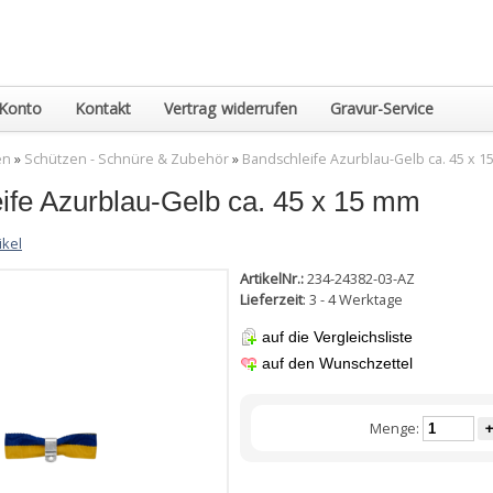
Konto
Kontakt
Vertrag widerrufen
Gravur-Service
en
»
Schützen - Schnüre & Zubehör
»
Bandschleife Azurblau-Gelb ca. 45 x 
ife Azurblau-Gelb ca. 45 x 15 mm
ikel
ArtikelNr.:
234-24382-03-AZ
Lieferzeit
: 3 - 4 Werktage
auf die Vergleichsliste
auf den Wunschzettel
Menge:
+