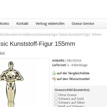
Konto
Kontakt
Vertrag widerrufen
Gravur-Service
 & Dekoration
»
Hollywood Awards
»
Figur Classic Kunststoff-Figur 155mm
ssic Kunststoff-Figur 155mm
ikel
ArtikelNr.:
392-5501A
Lieferzeit
: 3 - 4 Werktage
auf die Vergleichsliste
auf den Wunschzettel
Gravurschild (kostenlos)
Ohne Gravur
Schwarz auf Gold
Schwarz auf Silber
Weiß auf Schwarz