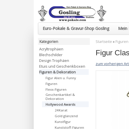
Euro-Pokale & Gravur-Shop Gosling
Mein 
Kategorien
Startseite
»
Figuren
Acryltrophäen
Figur Cla
Blechschilder
Design Trophäen
zum vorherigen Art
Etuis und Geschenkboxen
Figuren & Dekoration
Figur Alien u. Funny
Figuren
Flexx-Figuren
Geschenkartikel &
Dekoration
Hollywood Awards
24Karat
Gold glänzend
Kunstfigur
Kunststoff-Figuren