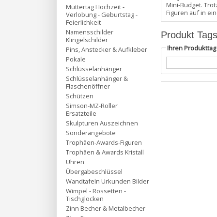
Mini-Budget. Tro
Muttertag Hochzeit -
Figuren auf in e
Verlobung - Geburtstag -
Feierlichkeit
Namensschilder
Produkt Tag
Klingelschilder
Ihren Produktta
Pins, Anstecker & Aufkleber
Pokale
Schlüsselanhänger
Schlüsselanhänger &
Flaschenöffner
Schützen
Simson-MZ-Roller
Ersatzteile
Skulpturen Auszeichnen
Sonderangebote
Trophäen-Awards-Figuren
Trophäen & Awards Kristall
Uhren
Übergabeschlüssel
Wandtafeln Urkunden Bilder
Wimpel - Rossetten -
Tischglocken
Zinn Becher & Metalbecher