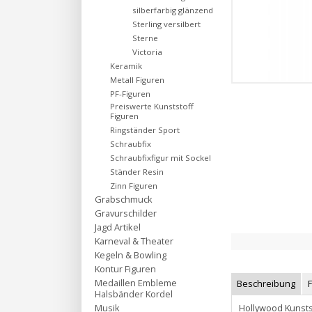
silberfarbig glänzend
Sterling versilbert
Sterne
Victoria
Keramik
Metall Figuren
PF-Figuren
Preiswerte Kunststoff
Figuren
Ringständer Sport
Schraubfix
Schraubfixfigur mit Sockel
Ständer Resin
Zinn Figuren
Grabschmuck
Gravurschilder
Jagd Artikel
Karneval & Theater
Kegeln & Bowling
Kontur Figuren
Medaillen Embleme
Beschreibung
Halsbänder Kordel
Hollywood Kunsts
Musik