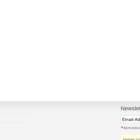
Newslet
*
Abmeldung
immer zz