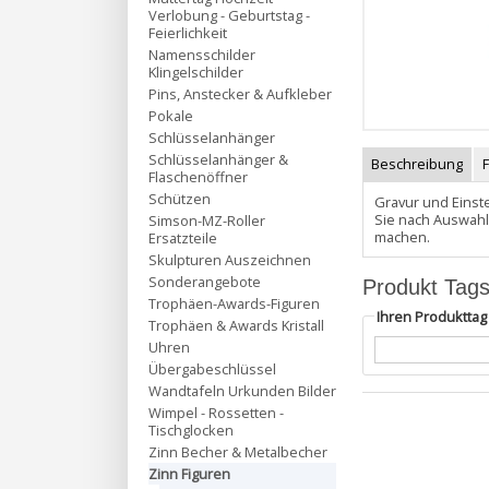
Verlobung - Geburtstag -
Feierlichkeit
Namensschilder
Klingelschilder
Pins, Anstecker & Aufkleber
Pokale
Schlüsselanhänger
Schlüsselanhänger &
Beschreibung
Flaschenöffner
Schützen
Gravur und Einste
Sie nach Auswahl
Simson-MZ-Roller
machen.
Ersatzteile
Skulpturen Auszeichnen
Sonderangebote
Produkt Tag
Trophäen-Awards-Figuren
Ihren Produktta
Trophäen & Awards Kristall
Uhren
Übergabeschlüssel
Wandtafeln Urkunden Bilder
Wimpel - Rossetten -
Tischglocken
Zinn Becher & Metalbecher
Zinn Figuren