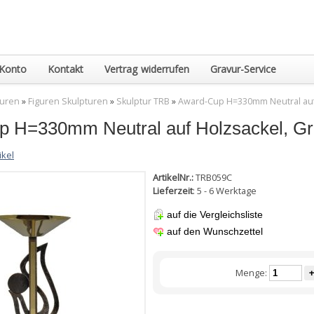
Konto
Kontakt
Vertrag widerrufen
Gravur-Service
guren
»
Figuren Skulpturen
»
Skulptur TRB
»
Award-Cup H=330mm Neutral auf H
 H=330mm Neutral auf Holzsackel, Grav
ikel
ArtikelNr.:
TRB059C
Lieferzeit
: 5 - 6 Werktage
auf die Vergleichsliste
auf den Wunschzettel
Menge:
+