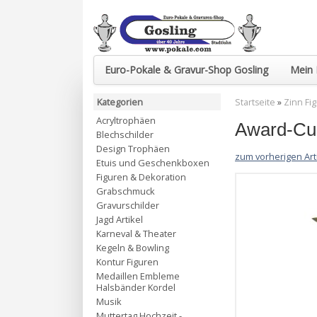
Euro-Pokale & Gravur-Shop Gosling
Mein 
Kategorien
Startseite
»
Zinn Fi
Acryltrophäen
Award-Cup
Blechschilder
Design Trophäen
zum vorherigen Art
Etuis und Geschenkboxen
Figuren & Dekoration
Grabschmuck
Gravurschilder
Jagd Artikel
Karneval & Theater
Kegeln & Bowling
Kontur Figuren
Medaillen Embleme
Halsbänder Kordel
Musik
Muttertag Hochzeit -