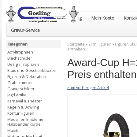
Euro-Pokale & Gravur-Shop Gosling
Mein Konto
Kontak
Gravur-Service
Kategorien
Startseite
»
Zinn Figuren
»
Figuren Sku
enthalten.
Acryltrophäen
Blechschilder
Award-Cup H=2
Design Trophäen
Etuis und Geschenkboxen
Preis enthalten
Figuren & Dekoration
Grabschmuck
zum vorherigen Artikel
Gravurschilder
Jagd Artikel
Karneval & Theater
Kegeln & Bowling
Kontur Figuren
Medaillen Embleme
Halsbänder Kordel
Musik
Muttertag Hochzeit -