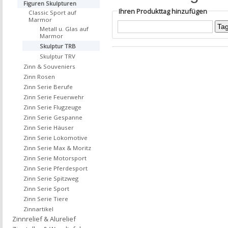
Figuren Skulpturen
Ihren Produkttag hinzufügen
Classic Sport auf
Marmor
Metall u. Glas auf
Marmor
Skulptur TRB
Skulptur TRV
Zinn & Souveniers
Zinn Rosen
Zinn Serie Berufe
Zinn Serie Feuerwehr
Zinn Serie Flugzeuge
Zinn Serie Gespanne
Zinn Serie Häuser
Zinn Serie Lokomotive
Zinn Serie Max & Moritz
Zinn Serie Motorsport
Zinn Serie Pferdesport
Zinn Serie Spitzweg
Zinn Serie Sport
Zinn Serie Tiere
Zinnartikel
Zinnrelief & Alurelief