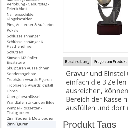
Verlobung - Geburtstag -
Feierlichkeit
Namensschilder
Klingelschilder
Pins, Anstecker & Aufkleber
Pokale
Schlüsselanhänger
Schlüsselanhänger &
Flaschenöffner
Schützen
Simson-MZ-Roller
Beschreibung
Frage zum Produkt
Ersatzteile
Skulpturen Auszeichnen
Gravur und Einstell
Sonderangebote
Trophäen-Awards-Figuren
einfach die 3 Zeilen
Trophäen & Awards Kristall
ausreichen, können
Uhren
Übergabeschlüssel
Bereich der Kasse 
Wandtafeln Urkunden Bilder
ausfüllen und dort
Wimpel - Rossetten -
Tischglocken
Zinn Becher & Metalbecher
Produkt Tags
Zinn Figuren