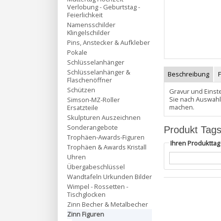
Verlobung - Geburtstag -
Feierlichkeit
Namensschilder
Klingelschilder
Pins, Anstecker & Aufkleber
Pokale
Schlüsselanhänger
Schlüsselanhänger &
Beschreibung
Flaschenöffner
Schützen
Gravur und Einste
Sie nach Auswahl
Simson-MZ-Roller
machen.
Ersatzteile
Skulpturen Auszeichnen
Sonderangebote
Produkt Tag
Trophäen-Awards-Figuren
Ihren Produktta
Trophäen & Awards Kristall
Uhren
Übergabeschlüssel
Wandtafeln Urkunden Bilder
Wimpel - Rossetten -
Tischglocken
Zinn Becher & Metalbecher
Zinn Figuren