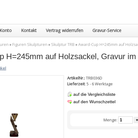
Konto
Kontakt
Vertrag widerrufen
Gravur-Service
guren
»
Figuren Skulpturen
»
Skulptur TRB
»
Award-Cup H=245mm auf Holzsack
 H=245mm auf Holzsackel, Gravur im P
ikel
ArtikelNr.:
TRB036D
Lieferzeit
: 5 - 6 Werktage
auf die Vergleichsliste
auf den Wunschzettel
Menge:
+