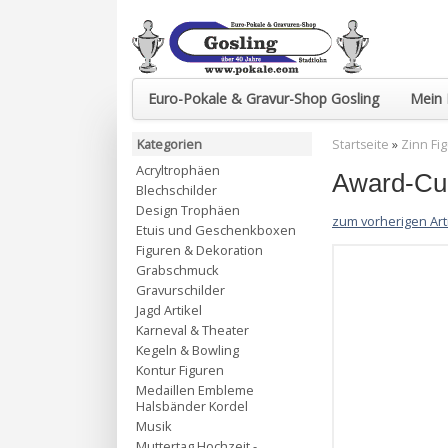
Euro-Pokale & Gravur-Shop Gosling
Mein 
Kategorien
Startseite
»
Zinn Fi
Acryltrophäen
Award-Cup
Blechschilder
Design Trophäen
zum vorherigen Art
Etuis und Geschenkboxen
Figuren & Dekoration
Grabschmuck
Gravurschilder
Jagd Artikel
Karneval & Theater
Kegeln & Bowling
Kontur Figuren
Medaillen Embleme
Halsbänder Kordel
Musik
Muttertag Hochzeit -