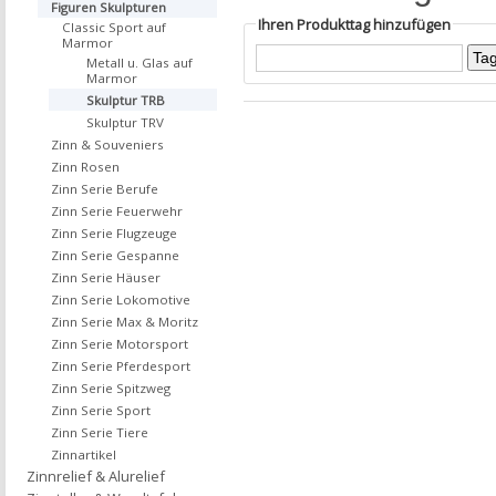
Figuren Skulpturen
Ihren Produkttag hinzufügen
Classic Sport auf
Marmor
Metall u. Glas auf
Marmor
Skulptur TRB
Skulptur TRV
Zinn & Souveniers
Zinn Rosen
Zinn Serie Berufe
Zinn Serie Feuerwehr
Zinn Serie Flugzeuge
Zinn Serie Gespanne
Zinn Serie Häuser
Zinn Serie Lokomotive
Zinn Serie Max & Moritz
Zinn Serie Motorsport
Zinn Serie Pferdesport
Zinn Serie Spitzweg
Zinn Serie Sport
Zinn Serie Tiere
Zinnartikel
Zinnrelief & Alurelief