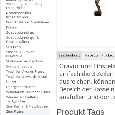
Verlobung - Geburtstag -
Feierlichkeit
Namensschilder
Klingelschilder
Pins, Anstecker & Aufkleber
Pokale
Schlüsselanhänger
Schlüsselanhänger &
Flaschenöffner
Schützen
Simson-MZ-Roller
Beschreibung
Frage zum Produkt
Ersatzteile
Skulpturen Auszeichnen
Gravur und Einstell
Sonderangebote
Trophäen-Awards-Figuren
einfach die 3 Zeilen
Trophäen & Awards Kristall
ausreichen, können
Uhren
Übergabeschlüssel
Bereich der Kasse 
Wandtafeln Urkunden Bilder
ausfüllen und dort
Wimpel - Rossetten -
Tischglocken
Zinn Becher & Metalbecher
Produkt Tags
Zinn Figuren