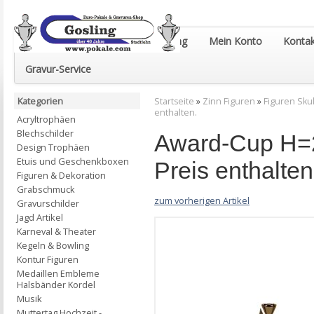
Euro-Pokale & Gravur-Shop Gosling
Mein Konto
Kontak
Gravur-Service
Kategorien
Startseite
»
Zinn Figuren
»
Figuren Sku
enthalten.
Acryltrophäen
Blechschilder
Award-Cup H=2
Design Trophäen
Etuis und Geschenkboxen
Preis enthalten
Figuren & Dekoration
Grabschmuck
zum vorherigen Artikel
Gravurschilder
Jagd Artikel
Karneval & Theater
Kegeln & Bowling
Kontur Figuren
Medaillen Embleme
Halsbänder Kordel
Musik
Muttertag Hochzeit -