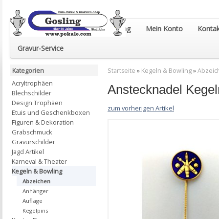
Euro-Pokale & Gravur-Shop Gosling
Mein Konto
Kontak
Gravur-Service
Kategorien
Startseite
»
Kegeln & Bowling
»
Abzeic
Acryltrophäen
Anstecknadel Kegel
Blechschilder
Design Trophäen
zum vorherigen Artikel
Etuis und Geschenkboxen
Figuren & Dekoration
Grabschmuck
Gravurschilder
Jagd Artikel
Karneval & Theater
Kegeln & Bowling
Abzeichen
Anhänger
Auflage
Kegelpins