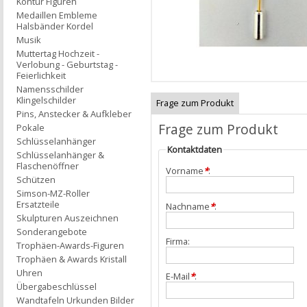
Kontur Figuren
Medaillen Embleme
Halsbänder Kordel
Musik
Muttertag Hochzeit -
Verlobung - Geburtstag -
Feierlichkeit
Namensschilder
Klingelschilder
Frage zum Produkt
Pins, Anstecker & Aufkleber
Frage zum Produkt
Pokale
Schlüsselanhänger
Kontaktdaten
Schlüsselanhänger &
Flaschenöffner
Vorname
*
:
Schützen
Simson-MZ-Roller
Ersatzteile
Nachname
*
:
Skulpturen Auszeichnen
Sonderangebote
Firma:
Trophäen-Awards-Figuren
Trophäen & Awards Kristall
Uhren
E-Mail
*
:
Übergabeschlüssel
Wandtafeln Urkunden Bilder