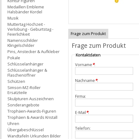
Kontur Figuren
Medaillen Embleme
Halsbänder Kordel
Musik
Muttertag Hochzeit -
Verlobung - Geburtstag -
Frage zum Produkt
Feierlichkeit
Namensschilder
Frage zum Produkt
Klingelschilder
Pins, Anstecker & Aufkleber
Kontaktdaten
Pokale
Schlüsselanhänger
Vorname
*
:
Schlüsselanhänger &
Flaschenöffner
Nachname
*
:
Schützen
Simson-MZ-Roller
Ersatzteile
Firma:
Skulpturen Auszeichnen
Sonderangebote
Trophäen-Awards-Figuren
E-Mail
*
:
Trophäen & Awards Kristall
Uhren
Telefon:
Übergabeschlüssel
Wandtafeln Urkunden Bilder