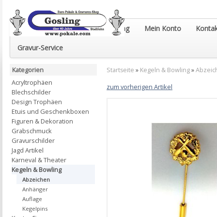
Euro-Pokale & Gravur-Shop Gosling
Mein Konto
Kontak
Gravur-Service
Kategorien
Startseite
»
Kegeln & Bowling
»
Abzeic
Acryltrophäen
zum vorherigen Artikel
Blechschilder
Design Trophäen
Etuis und Geschenkboxen
Figuren & Dekoration
Grabschmuck
Gravurschilder
Jagd Artikel
Karneval & Theater
Kegeln & Bowling
Abzeichen
Anhänger
Auflage
Kegelpins