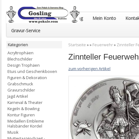
Euro-Pokale & Gravur-Shop Gosling
Mein Konto
Kontak
Gravur-Service
Kategorien
Startseite
»
»
Feuerwehr
»
Zinnteller F
Acryltrophäen
Zinnteller Feuerweh
Blechschilder
Design Trophäen
zum vorherigen Artikel
Etuis und Geschenkboxen
Figuren & Dekoration
Grabschmuck
Gravurschilder
Jagd Artikel
Karneval & Theater
Kegeln & Bowling
Kontur Figuren
Medaillen Embleme
Halsbänder Kordel
Musik
Muttertag Hochzeit -