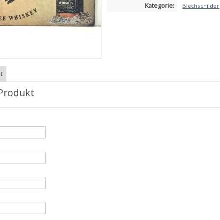
Kategorie:
Blechschilder
t
Produkt