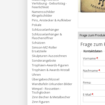
Verlobung - Geburtstag -
Feierlichkeit
Namensschilder
Klingelschilder
Pins, Anstecker & Aufkleber
Pokale
Schlüsselanhänger
Schlüsselanhänger &
Frage zum Produk
Flaschenöffner
Schützen
Frage zum 
Simson-MZ-Roller
Ersatzteile
Kontaktdaten
Skulpturen Auszeichnen
Vorname
*
:
Sonderangebote
Trophäen-Awards-Figuren
Trophäen & Awards Kristall
Nachname
*
:
Uhren
Übergabeschlüssel
Firma:
Wandtafeln Urkunden Bilder
Wimpel - Rossetten -
Tischglocken
E-Mail
*
:
Zinn Becher & Metalbecher
Zinn Figuren