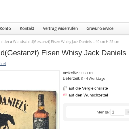
Konto
Kontakt
Vertrag widerrufen
Gravur-Service
hilder
»
Wandschild(Gestanzt) Eisen Whisy Jack Daniels L.40 cm H.25 cm
d(Gestanzt) Eisen Whisy Jack Daniels
ikel
ArtikelNr.:
332.L01
Lieferzeit
: 3 - 4 Werktage
auf die Vergleichsliste
auf den Wunschzettel
Menge:
+