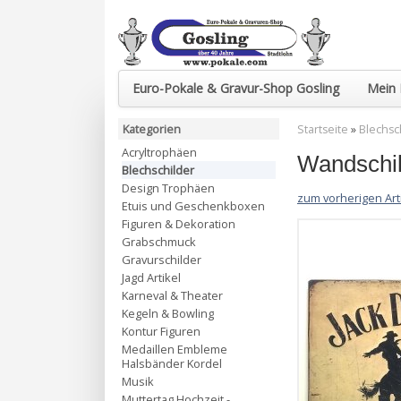
Euro-Pokale & Gravur-Shop Gosling
Mein 
Kategorien
Startseite
»
Blechsc
Acryltrophäen
Wandschil
Blechschilder
Design Trophäen
zum vorherigen Art
Etuis und Geschenkboxen
Figuren & Dekoration
Grabschmuck
Gravurschilder
Jagd Artikel
Karneval & Theater
Kegeln & Bowling
Kontur Figuren
Medaillen Embleme
Halsbänder Kordel
Musik
Muttertag Hochzeit -