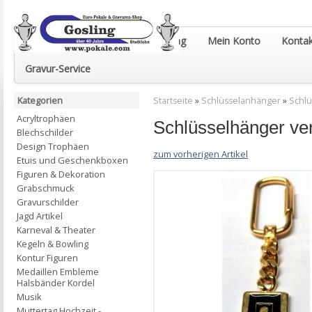
Euro-Pokale & Gravur-Shop Gosling
Mein Konto
Kontak
Gravur-Service
Kategorien
Startseite
»
Schlüsselanhänger
»
Schlü
Acryltrophäen
Schlüsselhänger verg
Blechschilder
Design Trophäen
zum vorherigen Artikel
Etuis und Geschenkboxen
Figuren & Dekoration
Grabschmuck
Gravurschilder
Jagd Artikel
Karneval & Theater
Kegeln & Bowling
Kontur Figuren
Medaillen Embleme
Halsbänder Kordel
Musik
Muttertag Hochzeit -