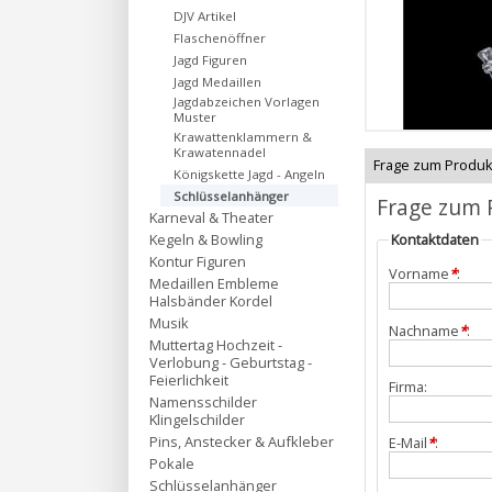
DJV Artikel
Flaschenöffner
Jagd Figuren
Jagd Medaillen
Jagdabzeichen Vorlagen
Muster
Krawattenklammern &
Krawatennadel
Frage zum Produk
Königskette Jagd - Angeln
Schlüsselanhänger
Frage zum 
Karneval & Theater
Kegeln & Bowling
Kontaktdaten
Kontur Figuren
Vorname
*
:
Medaillen Embleme
Halsbänder Kordel
Musik
Nachname
*
:
Muttertag Hochzeit -
Verlobung - Geburtstag -
Feierlichkeit
Firma:
Namensschilder
Klingelschilder
Pins, Anstecker & Aufkleber
E-Mail
*
:
Pokale
Schlüsselanhänger