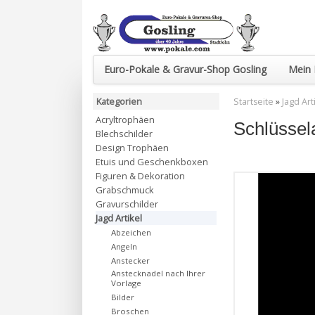
Euro-Pokale & Gravur-Shop Gosling
Mein 
Kategorien
Startseite
»
Jagd Art
Acryltrophäen
Schlüssel
Blechschilder
Design Trophäen
Etuis und Geschenkboxen
Figuren & Dekoration
Grabschmuck
Gravurschilder
Jagd Artikel
Abzeichen
Angeln
Anstecker
Anstecknadel nach Ihrer
Vorlage
Bilder
Broschen