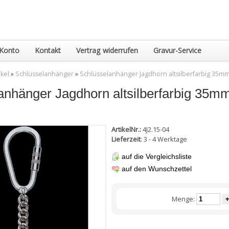
Konto
Kontakt
Vertrag widerrufen
Gravur-Service
ikel
»
Schlüsselanhänger
»
Schlüsselanhänger Jagdhorn altsilberfarbig 35m
anhänger Jagdhorn altsilberfarbig 35m
ArtikelNr.:
4J2.15-04
Lieferzeit
: 3 - 4 Werktage
auf die Vergleichsliste
auf den Wunschzettel
Menge:
+