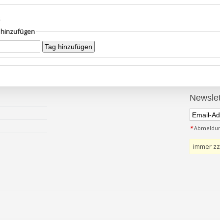
s
g hinzufügen
Newslet
*
Abmeldung
immer zz