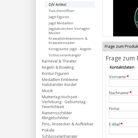
DJV Artikel
Flaschenöffner
Jagd Figuren
Jagd Medaillen
Jagdabzeichen Vorlagen
Muster
Krawattenklammern &
Krawatennadel
Frage zum Produk
Königskette Jagd - Angeln
Schlüsselanhänger
Frage zum 
Karneval & Theater
Kegeln & Bowling
Kontaktdaten
Kontur Figuren
Vorname
*
:
Medaillen Embleme
Halsbänder Kordel
Musik
Nachname
*
:
Muttertag Hochzeit -
Verlobung - Geburtstag -
Feierlichkeit
Firma:
Namensschilder
Klingelschilder
Pins, Anstecker & Aufkleber
E-Mail
*
:
Pokale
Schlüsselanhänger