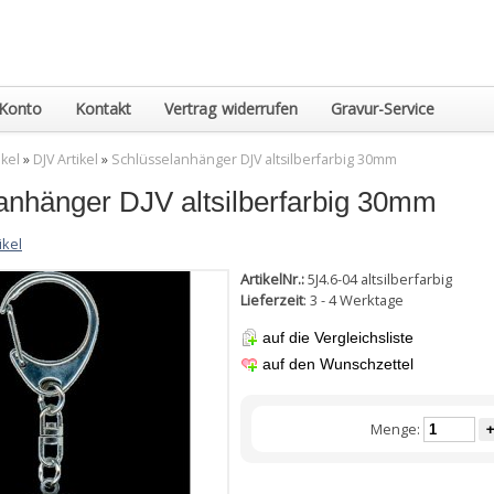
Konto
Kontakt
Vertrag widerrufen
Gravur-Service
ikel
»
DJV Artikel
»
Schlüsselanhänger DJV altsilberfarbig 30mm
anhänger DJV altsilberfarbig 30mm
ikel
ArtikelNr.:
5J4.6-04 altsilberfarbig
Lieferzeit
: 3 - 4 Werktage
auf die Vergleichsliste
auf den Wunschzettel
Menge:
+