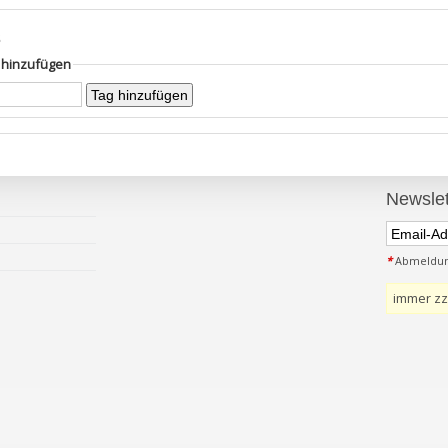
s
g hinzufügen
Newslet
*
Abmeldung
immer zz