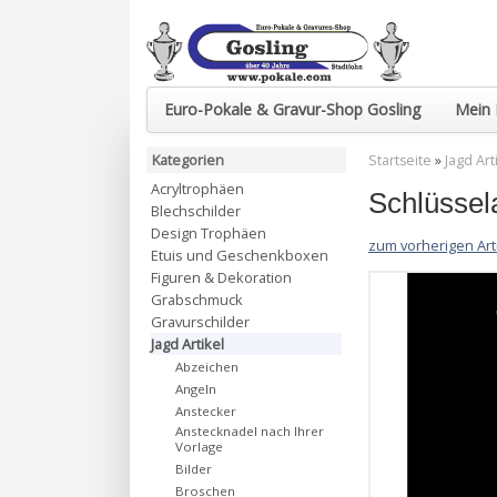
Euro-Pokale & Gravur-Shop Gosling
Mein 
Kategorien
Startseite
»
Jagd Art
Acryltrophäen
Schlüssel
Blechschilder
Design Trophäen
zum vorherigen Art
Etuis und Geschenkboxen
Figuren & Dekoration
Grabschmuck
Gravurschilder
Jagd Artikel
Abzeichen
Angeln
Anstecker
Anstecknadel nach Ihrer
Vorlage
Bilder
Broschen