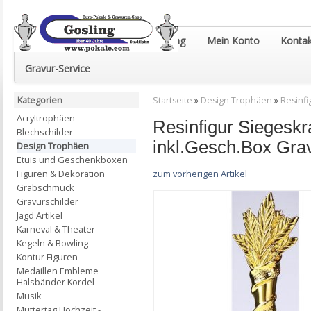
Euro-Pokale & Gravur-Shop Gosling
Mein Konto
Kontak
Gravur-Service
Kategorien
Startseite
»
Design Trophäen
»
Resinf
Acryltrophäen
Resinfigur Sieges
Blechschilder
inkl.Gesch.Box Gra
Design Trophäen
Etuis und Geschenkboxen
zum vorherigen Artikel
Figuren & Dekoration
Grabschmuck
Gravurschilder
Jagd Artikel
Karneval & Theater
Kegeln & Bowling
Kontur Figuren
Medaillen Embleme
Halsbänder Kordel
Musik
Muttertag Hochzeit -