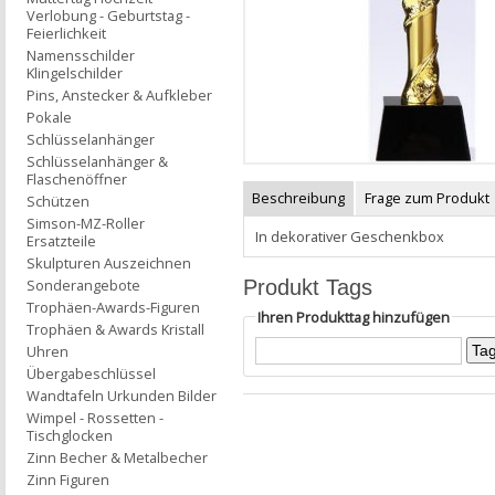
Verlobung - Geburtstag -
Feierlichkeit
Namensschilder
Klingelschilder
Pins, Anstecker & Aufkleber
Pokale
Schlüsselanhänger
Schlüsselanhänger &
Flaschenöffner
Beschreibung
Frage zum Produkt
Schützen
Simson-MZ-Roller
In dekorativer Geschenkbox
Ersatzteile
Skulpturen Auszeichnen
Produkt Tags
Sonderangebote
Trophäen-Awards-Figuren
Ihren Produkttag hinzufügen
Trophäen & Awards Kristall
Uhren
Übergabeschlüssel
Wandtafeln Urkunden Bilder
Wimpel - Rossetten -
Tischglocken
Zinn Becher & Metalbecher
Zinn Figuren