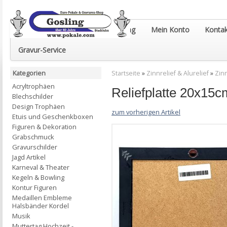
Euro-Pokale & Gravur-Shop Gosling
Mein Konto
Kontak
Gravur-Service
Kategorien
Startseite
»
Zinnrelief & Alurelief
»
Zinn
Acryltrophäen
Reliefplatte 20x15c
Blechschilder
Design Trophäen
zum vorherigen Artikel
Etuis und Geschenkboxen
Figuren & Dekoration
Grabschmuck
Gravurschilder
Jagd Artikel
Karneval & Theater
Kegeln & Bowling
Kontur Figuren
Medaillen Embleme
Halsbänder Kordel
Musik
Muttertag Hochzeit -