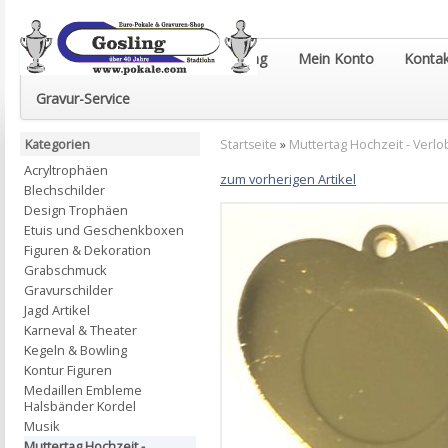
Euro-Pokale & Gravur-Shop Gosling
Mein Konto
Kontak
Gravur-Service
Kategorien
Startseite
»
Muttertag Hochzeit - Verlob
Acryltrophäen
zum vorherigen Artikel
Blechschilder
Design Trophäen
Etuis und Geschenkboxen
Figuren & Dekoration
Grabschmuck
Gravurschilder
Jagd Artikel
Karneval & Theater
Kegeln & Bowling
Kontur Figuren
Medaillen Embleme
Halsbänder Kordel
Musik
Muttertag Hochzeit -