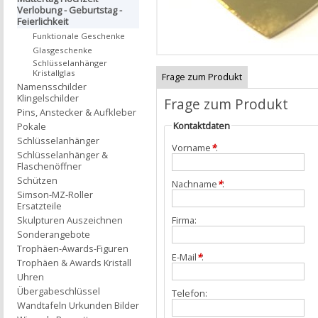
Verlobung - Geburtstag -
Feierlichkeit
Funktionale Geschenke
Glasgeschenke
Schlüsselanhänger
Kristallglas
Frage zum Produkt
Namensschilder
Klingelschilder
Frage zum Produkt
Pins, Anstecker & Aufkleber
Kontaktdaten
Pokale
Schlüsselanhänger
Vorname
*
:
Schlüsselanhänger &
Flaschenöffner
Schützen
Nachname
*
:
Simson-MZ-Roller
Ersatzteile
Skulpturen Auszeichnen
Firma:
Sonderangebote
Trophäen-Awards-Figuren
E-Mail
*
:
Trophäen & Awards Kristall
Uhren
Übergabeschlüssel
Telefon:
Wandtafeln Urkunden Bilder