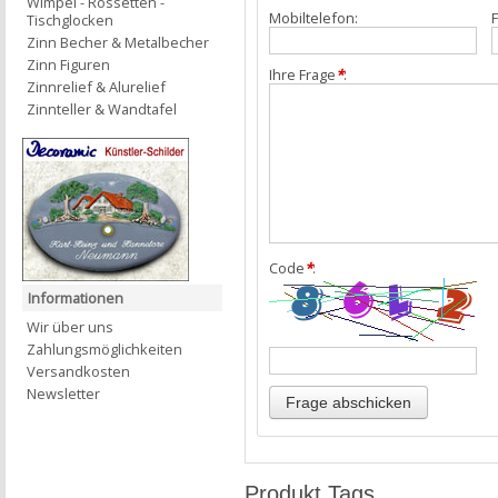
Wimpel - Rossetten -
Mobiltelefon:
F
Tischglocken
Zinn Becher & Metalbecher
Zinn Figuren
Ihre Frage
*
:
Zinnrelief & Alurelief
Zinnteller & Wandtafel
Code
*
:
Informationen
Wir über uns
Zahlungsmöglichkeiten
Versandkosten
Newsletter
Produkt Tags