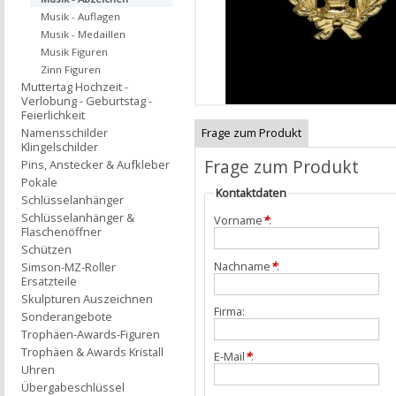
Musik - Auflagen
Musik - Medaillen
Musik Figuren
Zinn Figuren
Muttertag Hochzeit -
Verlobung - Geburtstag -
Feierlichkeit
Frage zum Produkt
Namensschilder
Klingelschilder
Frage zum Produkt
Pins, Anstecker & Aufkleber
Pokale
Kontaktdaten
Schlüsselanhänger
Schlüsselanhänger &
Vorname
*
:
Flaschenöffner
Schützen
Nachname
*
:
Simson-MZ-Roller
Ersatzteile
Skulpturen Auszeichnen
Firma:
Sonderangebote
Trophäen-Awards-Figuren
Trophäen & Awards Kristall
E-Mail
*
:
Uhren
Übergabeschlüssel