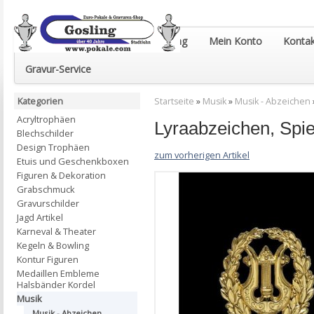
Euro-Pokale & Gravur-Shop Gosling
Mein Konto
Kontak
Gravur-Service
Kategorien
Startseite
»
Musik
»
Musik - Abzeichen
Acryltrophäen
Lyraabzeichen, Spie
Blechschilder
Design Trophäen
zum vorherigen Artikel
Etuis und Geschenkboxen
Figuren & Dekoration
Grabschmuck
Gravurschilder
Jagd Artikel
Karneval & Theater
Kegeln & Bowling
Kontur Figuren
Medaillen Embleme
Halsbänder Kordel
Musik
Musik - Abzeichen