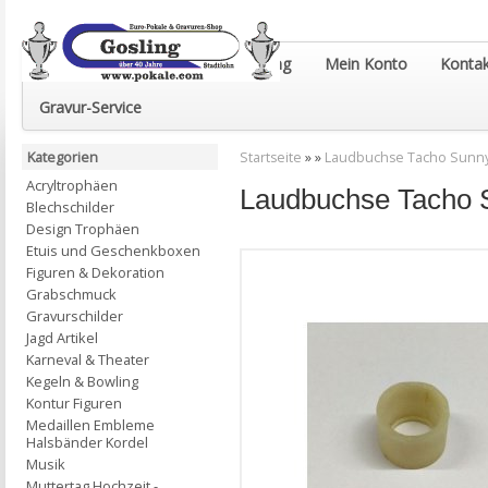
Euro-Pokale & Gravur-Shop Gosling
Mein Konto
Kontak
Gravur-Service
Kategorien
Startseite
»
»
Laudbuchse Tacho Sunn
Acryltrophäen
Laudbuchse Tacho 
Blechschilder
Design Trophäen
Etuis und Geschenkboxen
Figuren & Dekoration
Grabschmuck
Gravurschilder
Jagd Artikel
Karneval & Theater
Kegeln & Bowling
Kontur Figuren
Medaillen Embleme
Halsbänder Kordel
Musik
Muttertag Hochzeit -