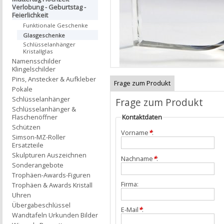
Verlobung - Geburtstag -
Feierlichkeit
Funktionale Geschenke
Glasgeschenke
Schlüsselanhänger
Kristallglas
Namensschilder
Klingelschilder
Pins, Anstecker & Aufkleber
Frage zum Produkt
Pokale
Schlüsselanhänger
Frage zum Produkt
Schlüsselanhänger &
Flaschenöffner
Kontaktdaten
Schützen
Vorname
*
:
Simson-MZ-Roller
Ersatzteile
Skulpturen Auszeichnen
Nachname
*
:
Sonderangebote
Trophäen-Awards-Figuren
Firma:
Trophäen & Awards Kristall
Uhren
Übergabeschlüssel
E-Mail
*
:
Wandtafeln Urkunden Bilder