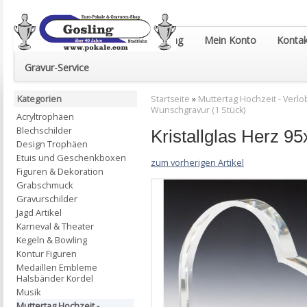
Euro-Pokale & Gravur-Shop Gosling
Mein Konto
Kontak
Gravur-Service
Kategorien
Startseite
»
Muttertag Hochzeit - Verlob
Wunschgravur (1 Stück)
Acryltrophäen
Blechschilder
Kristallglas Herz 9
Design Trophäen
Etuis und Geschenkboxen
zum vorherigen Artikel
Figuren & Dekoration
Grabschmuck
Gravurschilder
Jagd Artikel
Karneval & Theater
Kegeln & Bowling
Kontur Figuren
Medaillen Embleme
Halsbänder Kordel
Musik
Muttertag Hochzeit -