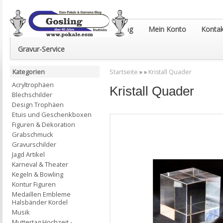
Euro-Pokale & Gravur-Shop Gosling
Mein Konto
Kontak
Gravur-Service
Kategorien
Startseite
»
»
Kristall Quader
Acryltrophäen
Kristall Quader
Blechschilder
Design Trophäen
Etuis und Geschenkboxen
Figuren & Dekoration
Grabschmuck
Gravurschilder
Jagd Artikel
Karneval & Theater
Kegeln & Bowling
Kontur Figuren
Medaillen Embleme
Halsbänder Kordel
Musik
Muttertag Hochzeit -