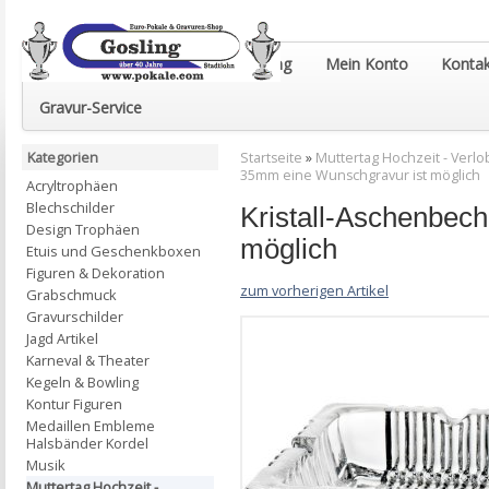
Euro-Pokale & Gravur-Shop Gosling
Mein Konto
Kontak
Gravur-Service
Kategorien
Startseite
»
Muttertag Hochzeit - Verlob
35mm eine Wunschgravur ist möglich
Acryltrophäen
Blechschilder
Kristall-Aschenbec
Design Trophäen
möglich
Etuis und Geschenkboxen
Figuren & Dekoration
zum vorherigen Artikel
Grabschmuck
Gravurschilder
Jagd Artikel
Karneval & Theater
Kegeln & Bowling
Kontur Figuren
Medaillen Embleme
Halsbänder Kordel
Musik
Muttertag Hochzeit -