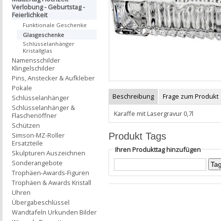
Verlobung - Geburtstag -
Feierlichkeit
Funktionale Geschenke
Glasgeschenke
Schlüsselanhänger
Kristallglas
Namensschilder
Klingelschilder
Pins, Anstecker & Aufkleber
Pokale
Beschreibung
Frage zum Produkt
Schlüsselanhänger
Schlüsselanhänger &
Karaffe mit Lasergravur 0,7l
Flaschenöffner
Schützen
Produkt Tags
Simson-MZ-Roller
Ersatzteile
Ihren Produkttag hinzufügen
Skulpturen Auszeichnen
Sonderangebote
Trophäen-Awards-Figuren
Trophäen & Awards Kristall
Uhren
Übergabeschlüssel
Wandtafeln Urkunden Bilder