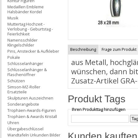
Kontur Figuren
Medaillen Embleme
Halsbänder Kordel
Musik
Muttertag Hochzeit -
Verlobung - Geburtstag -
Feierlichkeit
Namensschilder
Klingelschilder
Beschreibung
Frage zum Produkt
Pins, Anstecker & Aufkleber
Pokale
aus Metall, hochgl
Schlüsselanhänger
wünschen, dann bitt
Schlüsselanhänger &
Flaschenöffner
Zusatz-Artikel GRA-
Schützen
Simson-MZ-Roller
Ersatzteile
Produkt Tags
Skulpturen Auszeichnen
Sonderangebote
Ihren Produkttag hinzufügen
Trophäen-Awards-Figuren
Trophäen & Awards Kristall
Uhren
Übergabeschlüssel
Kunden kauften
Wandtafeln Urkunden Bilder