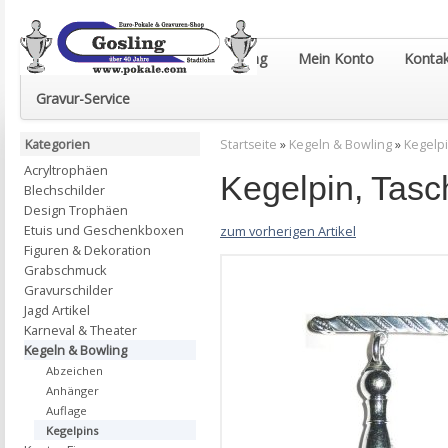
Euro-Pokale & Gravur-Shop Gosling
Mein Konto
Kontak
Gravur-Service
Kategorien
Startseite
»
Kegeln & Bowling
»
Kegelp
Acryltrophäen
Kegelpin, Tasc
Blechschilder
Design Trophäen
Etuis und Geschenkboxen
zum vorherigen Artikel
Figuren & Dekoration
Grabschmuck
Gravurschilder
Jagd Artikel
Karneval & Theater
Kegeln & Bowling
Abzeichen
Anhänger
Auflage
Kegelpins