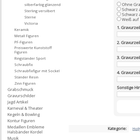
Ohne Gra
silberfarbig glänzend
Schwarz 
Sterling versilbert
Schwarz a
Sterne
Weiß auf
Victoria
1. Gravurzei
Keramik
Metall Figuren
PF-Figuren
2. Gravurzei
Preiswerte Kunststoff
Figuren
3. Gravurzei
Ringständer Sport
Schraubfix
Schraubfixfigur mit Sockel
4. Gravurzei
Ständer Resin
Zinn Figuren
Sonstige Hi
Grabschmuck
Gravurschilder
Jagd Artikel
Karneval & Theater
Kegeln & Bowling
Kontur Figuren
Medaillen Embleme
Kategorie:
Hol
Halsbänder Kordel
Musik