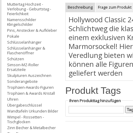
Muttertag Hochzeit -
Beschreibung
Frage zum Produkt
Verlobung - Geburtstag -
Feierlichkeit
Hollywood Classic 
Namensschilder
Klingelschilder
Schlichtweg die kla
Pins, Anstecker & Aufkleber
einem exklusiven Kr
Pokale
Schlüsselanhänger
Marmorsockel! Hier
Schlüsselanhänger &
Flaschenöffner
Veredlung bieten w
Schützen
können alle Figure
Simson-MZ-Roller
Ersatzteile
geliefert werden
Skulpturen Auszeichnen
Sonderangebote
Trophäen-Awards-Figuren
Produkt Tags
Trophäen & Awards Kristall
Uhren
Ihren Produkttag hinzufügen
Übergabeschlüssel
Wandtafeln Urkunden Bilder
Wimpel - Rossetten -
Tischglocken
Zinn Becher & Metalbecher