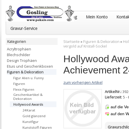
Euro-Pokale & Gravur-Shop Gosling
Mein Konto
Kontak
Gravur-Service
Kategorien
Startseite
»
Figuren & Dekoration
»
Hol
vergold auf Kristall-Sockel
Acryltrophäen
Blechschilder
Hollywood Awa
Design Trophäen
Etuis und Geschenkboxen
Achievement 24
Figuren & Dekoration
Figur Alien u. Funny
zum vorherigen Artikel
Figuren
Flexx-Figuren
ArtikelNr.:
392
Geschenkartikel &
Lieferzeit
: 5 
Dekoration
Hollywood Awards
auf die Ve
24Karat
auf den W
Gold glänzend
Kunstfigur
Gravurschild
Kunststoff-Figuren