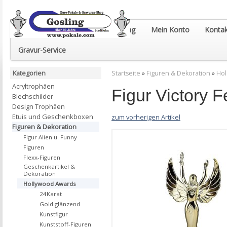
Euro-Pokale & Gravur-Shop Gosling
Mein Konto
Kontak
Gravur-Service
Kategorien
Startseite
»
Figuren & Dekoration
»
Hol
Acryltrophäen
Figur Victory
Blechschilder
Design Trophäen
Etuis und Geschenkboxen
zum vorherigen Artikel
Figuren & Dekoration
Figur Alien u. Funny
Figuren
Flexx-Figuren
Geschenkartikel &
Dekoration
Hollywood Awards
24Karat
Gold glänzend
Kunstfigur
Kunststoff-Figuren