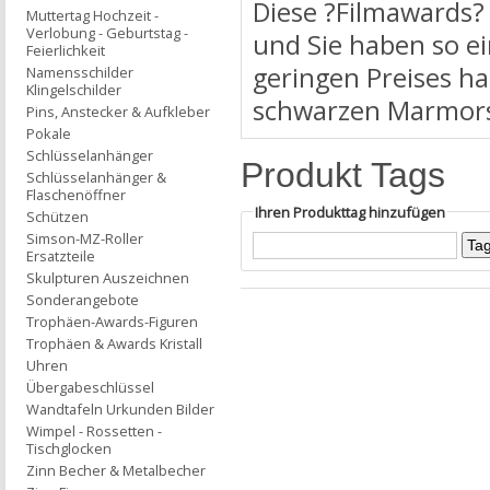
Diese ?Filmawards?
Muttertag Hochzeit -
Verlobung - Geburtstag -
und Sie haben so ei
Feierlichkeit
geringen Preises ha
Namensschilder
Klingelschilder
schwarzen Marmors
Pins, Anstecker & Aufkleber
Pokale
Schlüsselanhänger
Produkt Tags
Schlüsselanhänger &
Flaschenöffner
Ihren Produkttag hinzufügen
Schützen
Simson-MZ-Roller
Ersatzteile
Skulpturen Auszeichnen
Sonderangebote
Trophäen-Awards-Figuren
Trophäen & Awards Kristall
Uhren
Übergabeschlüssel
Wandtafeln Urkunden Bilder
Wimpel - Rossetten -
Tischglocken
Zinn Becher & Metalbecher