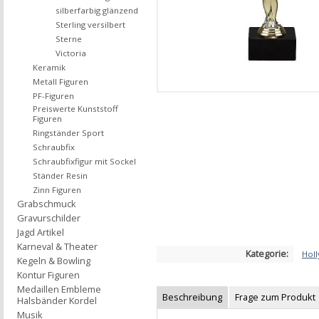
silberfarbig glänzend
Sterling versilbert
Sterne
Victoria
Keramik
Metall Figuren
PF-Figuren
Preiswerte Kunststoff
Figuren
Ringständer Sport
Schraubfix
Schraubfixfigur mit Sockel
Ständer Resin
Zinn Figuren
Grabschmuck
Gravurschilder
Jagd Artikel
Karneval & Theater
Kategorie:
Hol
Kegeln & Bowling
Kontur Figuren
Medaillen Embleme
Beschreibung
Frage zum Produkt
Halsbänder Kordel
Musik