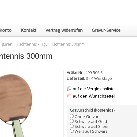
Konto
Kontakt
Vertrag widerrufen
Gravur-Service
Figuren
»
Tischtennis
»
Figur Tischtennis 300mm
chtennis 300mm
ArtikelNr.:
499-506-3
Lieferzeit
: 3 - 4 Werktage
auf die Vergleichsliste
auf den Wunschzettel
Gravurschild (kostenlos)
Ohne Gravur
Schwarz auf Gold
Schwarz auf Silber
Weiß auf Schwarz