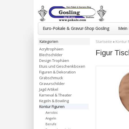
Euro-Pokale & Gravur-Shop Gosling
Mein 
Kategorien
Startseite
»
Kontur 
Acryltrophäen
Figur Tis
Blechschilder
Design Trophäen
Etuis und Geschenkboxen
Figuren & Dekoration
Grabschmuck
Gravurschilder
Jagd Artikel
Karneval & Theater
Kegeln & Bowling
Kontur Figuren
Aerobic
Angeln
Berufe