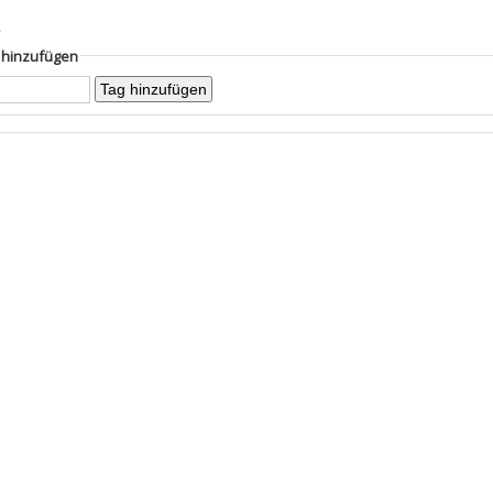
s
g hinzufügen