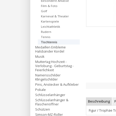
Besondere Anlässe
Film & Foto
Golf
Karneval & Theater
Kartenspiele
Leichtathletik
Rudern
Tennis
Tischtennis
Medaillen Embleme
Halsbänder Kordel
Musik
Muttertag Hochzeit -
Verlobung - Geburtstag -
Feierlichkeit
Namensschilder
Klingelschilder
Pins, Anstecker & Aufkleber
Pokale
Schlüsselanhänger
Schlüsselanhänger &
Beschreibung
Flaschenöffner
Schützen
Figur / Trophäe 
Simson-MZ-Roller