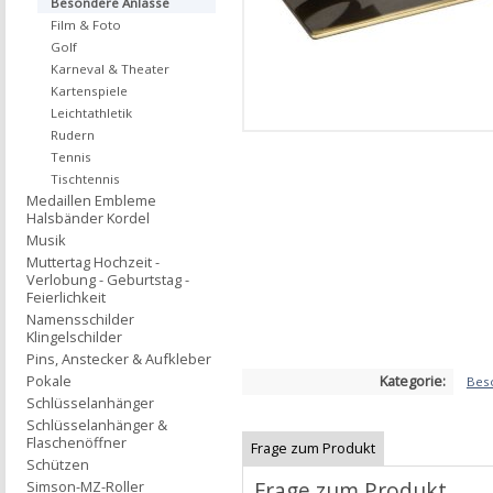
Besondere Anlässe
Film & Foto
Golf
Karneval & Theater
Kartenspiele
Leichtathletik
Rudern
Tennis
Tischtennis
Medaillen Embleme
Halsbänder Kordel
Musik
Muttertag Hochzeit -
Verlobung - Geburtstag -
Feierlichkeit
Namensschilder
Klingelschilder
Pins, Anstecker & Aufkleber
Kategorie:
Pokale
Bes
Schlüsselanhänger
Schlüsselanhänger &
Flaschenöffner
Frage zum Produkt
Schützen
Frage zum Produkt
Simson-MZ-Roller