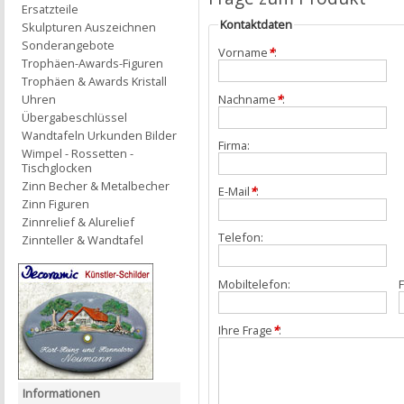
Ersatzteile
Kontaktdaten
Skulpturen Auszeichnen
Sonderangebote
Vorname
*
:
Trophäen-Awards-Figuren
Trophäen & Awards Kristall
Nachname
*
:
Uhren
Übergabeschlüssel
Wandtafeln Urkunden Bilder
Firma:
Wimpel - Rossetten -
Tischglocken
Zinn Becher & Metalbecher
E-Mail
*
:
Zinn Figuren
Zinnrelief & Alurelief
Telefon:
Zinnteller & Wandtafel
Mobiltelefon:
F
Ihre Frage
*
:
Informationen