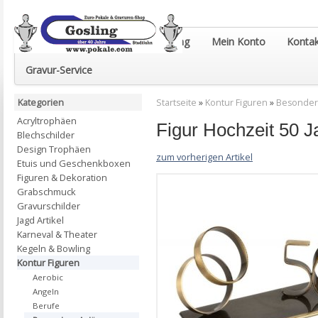
Euro-Pokale & Gravur-Shop Gosling
Mein Konto
Kontak
Gravur-Service
Kategorien
Startseite
»
Kontur Figuren
»
Besonder
Acryltrophäen
Figur Hochzeit 50
Blechschilder
Design Trophäen
zum vorherigen Artikel
Etuis und Geschenkboxen
Figuren & Dekoration
Grabschmuck
Gravurschilder
Jagd Artikel
Karneval & Theater
Kegeln & Bowling
Kontur Figuren
Aerobic
Angeln
Berufe