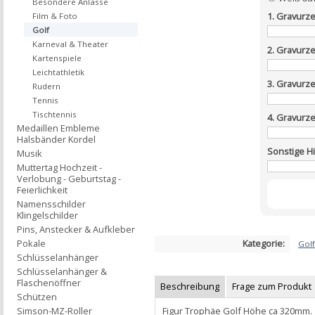
Besondere Anlässe
1. Gravurze
Film & Foto
Golf
Karneval & Theater
2. Gravurze
Kartenspiele
Leichtathletik
3. Gravurze
Rudern
Tennis
Tischtennis
4. Gravurze
Medaillen Embleme
Halsbänder Kordel
Sonstige H
Musik
Muttertag Hochzeit -
Verlobung - Geburtstag -
Feierlichkeit
Namensschilder
Klingelschilder
Pins, Anstecker & Aufkleber
Kategorie:
Pokale
Golf
Schlüsselanhänger
Schlüsselanhänger &
Flaschenöffner
Beschreibung
Frage zum Produkt
Schützen
Figur Trophäe Golf Höhe ca 320mm.
Simson-MZ-Roller