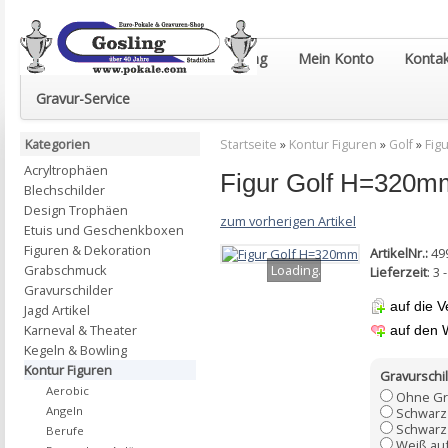
Euro-Pokale & Gravur-Shop Gosling
Mein Konto
Kontak
Gravur-Service
Kategorien
Startseite
»
Kontur Figuren
»
Golf
»
Fig
Acryltrophäen
Figur Golf H=320m
Blechschilder
Design Trophäen
zum vorherigen Artikel
Etuis und Geschenkboxen
Figuren & Dekoration
ArtikelNr.:
49
Loading...
Grabschmuck
Lieferzeit
: 3
Gravurschilder
auf die V
Jagd Artikel
Karneval & Theater
auf den 
Kegeln & Bowling
Kontur Figuren
Gravurschil
Aerobic
Ohne Gr
Angeln
Schwarz
Schwarz 
Berufe
Weiß au