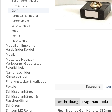
Besondere Anlässe
Film & Foto
Golf
Karneval & Theater
Kartenspiele
Leichtathletik
Rudern
Tennis
Tischtennis
Medaillen Embleme
Halsbänder Kordel
Musik
Muttertag Hochzeit -
Verlobung - Geburtstag -
Feierlichkeit
Namensschilder
Klingelschilder
Pins, Anstecker & Aufkleber
Kategorie:
Pokale
Golf
Schlüsselanhänger
Schlüsselanhänger &
Flaschenöffner
Beschreibung
Frage zum Produkt
Schützen
Figur Trophäe Golf Höhe ca. 330mm.
Simson-MZ-Roller