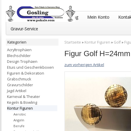
Euro-Pokale & Gravur-Shop Gosling
Mein Konto
Kontak
Gravur-Service
Kategorien
Startseite
»
Kontur Figuren
»
Golf
»
Fig
Acryltrophäen
Figur Golf H=24mm
Blechschilder
Design Trophäen
zum vorherigen Artikel
Etuis und Geschenkboxen
Figuren & Dekoration
Grabschmuck
Gravurschilder
Jagd Artikel
Karneval & Theater
Kegeln & Bowling
Kontur Figuren
Aerobic
Angeln
Berufe