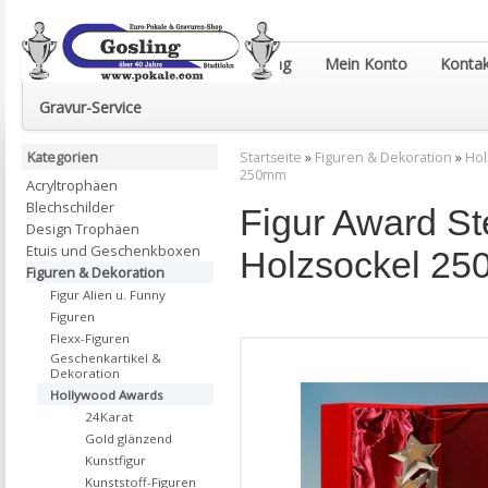
Euro-Pokale & Gravur-Shop Gosling
Mein Konto
Kontak
Gravur-Service
Kategorien
Startseite
»
Figuren & Dekoration
»
Hol
250mm
Acryltrophäen
Blechschilder
Figur Award Ste
Design Trophäen
Etuis und Geschenkboxen
Holzsockel 2
Figuren & Dekoration
Figur Alien u. Funny
Figuren
Flexx-Figuren
Geschenkartikel &
Dekoration
Hollywood Awards
24Karat
Gold glänzend
Kunstfigur
Kunststoff-Figuren