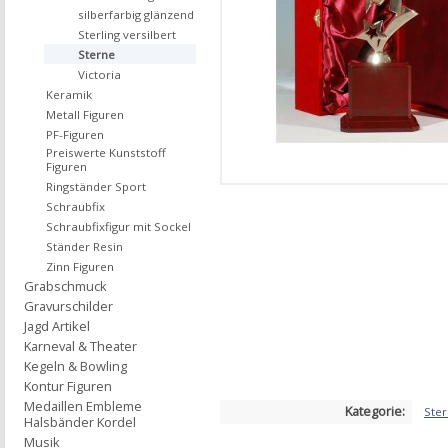
silberfarbig glänzend
Sterling versilbert
Sterne
Victoria
Keramik
Metall Figuren
PF-Figuren
Preiswerte Kunststoff
Figuren
Ringständer Sport
Schraubfix
Schraubfixfigur mit Sockel
Ständer Resin
Zinn Figuren
Grabschmuck
Gravurschilder
Jagd Artikel
Karneval & Theater
Kegeln & Bowling
Kontur Figuren
Medaillen Embleme
Kategorie:
Ste
Halsbänder Kordel
Musik