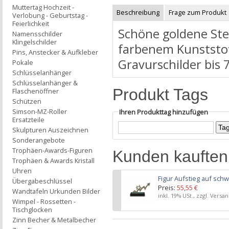
Muttertag Hochzeit -
Beschreibung
Frage zum Produkt
Verlobung - Geburtstag -
Feierlichkeit
Schöne goldene Ste
Namensschilder
Klingelschilder
farbenem Kunststof
Pins, Anstecker & Aufkleber
Gravurschilder bi
Pokale
Schlüsselanhänger
Schlüsselanhänger &
Produkt Tags
Flaschenöffner
Schützen
Simson-MZ-Roller
Ihren Produkttag hinzufügen
Ersatzteile
Skulpturen Auszeichnen
Sonderangebote
Trophäen-Awards-Figuren
Kunden kauften
Trophäen & Awards Kristall
Uhren
Figur Aufstieg auf sch
Übergabeschlüssel
Preis:
55,55 €
Wandtafeln Urkunden Bilder
inkl. 19% USt., zzgl. Versa
Wimpel - Rossetten -
Tischglocken
Zinn Becher & Metalbecher