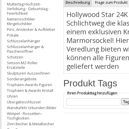
Beschreibung
Frage zum Produkt
Muttertag Hochzeit -
Verlobung - Geburtstag -
Hollywood Star 24K
Feierlichkeit
Namensschilder
Schlichtweg die kla
Klingelschilder
Pins, Anstecker & Aufkleber
einem exklusiven Kr
Pokale
Marmorsockel! Hier
Schlüsselanhänger
Schlüsselanhänger &
Veredlung bieten w
Flaschenöffner
können alle Figure
Schützen
Simson-MZ-Roller
geliefert werden
Ersatzteile
Skulpturen Auszeichnen
Sonderangebote
Produkt Tags
Trophäen-Awards-Figuren
Trophäen & Awards Kristall
Ihren Produkttag hinzufügen
Uhren
Übergabeschlüssel
Wandtafeln Urkunden Bilder
Wimpel - Rossetten -
Tischglocken
Zinn Becher & Metalbecher