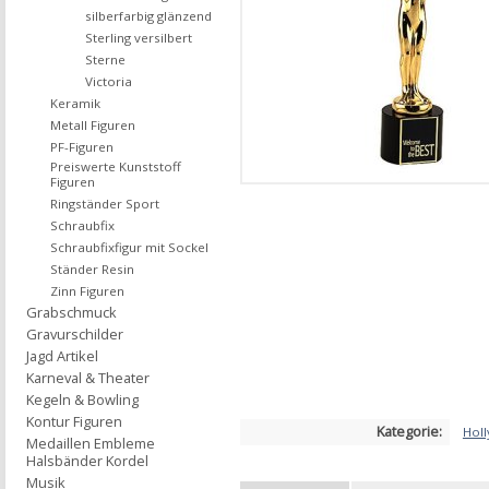
silberfarbig glänzend
Sterling versilbert
Sterne
Victoria
Keramik
Metall Figuren
PF-Figuren
Preiswerte Kunststoff
Figuren
Ringständer Sport
Schraubfix
Schraubfixfigur mit Sockel
Ständer Resin
Zinn Figuren
Grabschmuck
Gravurschilder
Jagd Artikel
Karneval & Theater
Kegeln & Bowling
Kontur Figuren
Kategorie:
Hol
Medaillen Embleme
Halsbänder Kordel
Musik