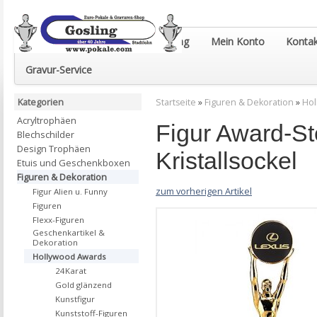
Euro-Pokale & Gravur-Shop Gosling
Mein Konto
Kontak
Gravur-Service
Kategorien
Startseite
»
Figuren & Dekoration
»
Hol
Acryltrophäen
Figur Award-St
Blechschilder
Design Trophäen
Kristallsockel
Etuis und Geschenkboxen
Figuren & Dekoration
zum vorherigen Artikel
Figur Alien u. Funny
Figuren
Flexx-Figuren
Geschenkartikel &
Dekoration
Hollywood Awards
24Karat
Gold glänzend
Kunstfigur
Kunststoff-Figuren