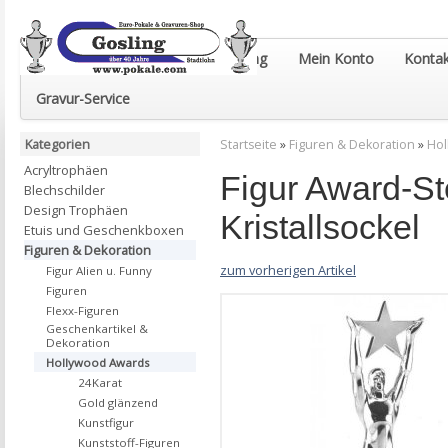
Euro-Pokale & Gravur-Shop Gosling
Mein Konto
Kontak
Gravur-Service
Kategorien
Startseite
»
Figuren & Dekoration
»
Hol
Acryltrophäen
Figur Award-St
Blechschilder
Design Trophäen
Kristallsockel
Etuis und Geschenkboxen
Figuren & Dekoration
zum vorherigen Artikel
Figur Alien u. Funny
Figuren
Flexx-Figuren
Geschenkartikel &
Dekoration
Hollywood Awards
24Karat
Gold glänzend
Kunstfigur
Kunststoff-Figuren