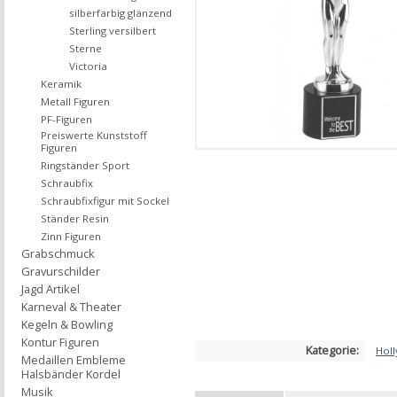
silberfarbig glänzend
Sterling versilbert
Sterne
Victoria
Keramik
Metall Figuren
PF-Figuren
Preiswerte Kunststoff
Figuren
Ringständer Sport
Schraubfix
Schraubfixfigur mit Sockel
Ständer Resin
Zinn Figuren
Grabschmuck
Gravurschilder
Jagd Artikel
Karneval & Theater
Kegeln & Bowling
Kontur Figuren
Kategorie:
Hol
Medaillen Embleme
Halsbänder Kordel
Musik