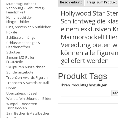
Beschreibung
Frage zum Produkt
Muttertag Hochzeit -
Verlobung - Geburtstag -
Hollywood Star Ste
Feierlichkeit
Namensschilder
Schlichtweg die kla
Klingelschilder
Pins, Anstecker & Aufkleber
einem exklusiven Kr
Pokale
Marmorsockel! Hier
Schlüsselanhänger
Schlüsselanhänger &
Veredlung bieten w
Flaschenöffner
können alle Figure
Schützen
Simson-MZ-Roller
geliefert werden
Ersatzteile
Skulpturen Auszeichnen
Sonderangebote
Produkt Tags
Trophäen-Awards-Figuren
Trophäen & Awards Kristall
Ihren Produkttag hinzufügen
Uhren
Übergabeschlüssel
Wandtafeln Urkunden Bilder
Wimpel - Rossetten -
Tischglocken
Zinn Becher & Metalbecher