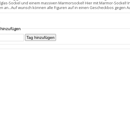
allglas-Sockel und einem massiven Marmorsockel! Hier mit Marmor-Sockel! I
en an...Auf wunsch können alle Figuren auf in einen Gescheckbos gegen Au
s
g hinzufügen