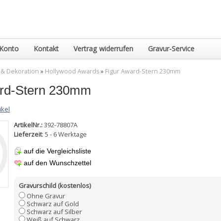
Konto
Kontakt
Vertrag widerrufen
Gravur-Service
 & Dekoration
»
Hollywood Awards
»
Figur Award-Stern 230mm
ard-Stern 230mm
ikel
ArtikelNr.:
392-78807A
Lieferzeit
: 5 - 6 Werktage
auf die Vergleichsliste
auf den Wunschzettel
Gravurschild (kostenlos)
Ohne Gravur
Schwarz auf Gold
Schwarz auf Silber
Weiß auf Schwarz