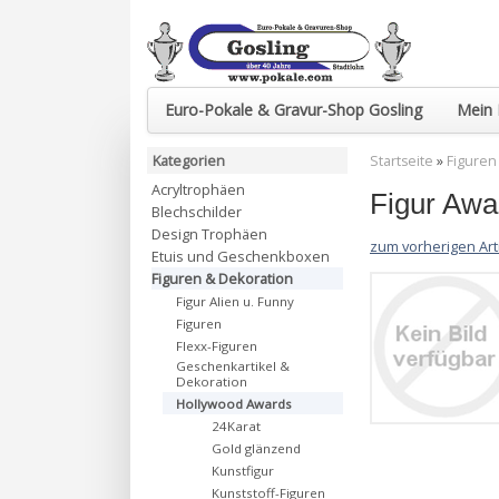
Euro-Pokale & Gravur-Shop Gosling
Mein 
Kategorien
Startseite
»
Figuren
Acryltrophäen
Figur Aw
Blechschilder
Design Trophäen
zum vorherigen Art
Etuis und Geschenkboxen
Figuren & Dekoration
Figur Alien u. Funny
Figuren
Flexx-Figuren
Geschenkartikel &
Dekoration
Hollywood Awards
24Karat
Gold glänzend
Kunstfigur
Kunststoff-Figuren