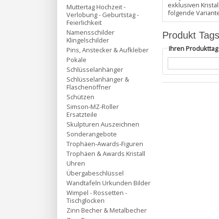
exklusiven Krist
Muttertag Hochzeit -
folgende Variant
Verlobung - Geburtstag -
Feierlichkeit
Namensschilder
Produkt Tag
Klingelschilder
Ihren Produktta
Pins, Anstecker & Aufkleber
Pokale
Schlüsselanhänger
Schlüsselanhänger &
Flaschenöffner
Schützen
Simson-MZ-Roller
Ersatzteile
Skulpturen Auszeichnen
Sonderangebote
Trophäen-Awards-Figuren
Trophäen & Awards Kristall
Uhren
Übergabeschlüssel
Wandtafeln Urkunden Bilder
Wimpel - Rossetten -
Tischglocken
Zinn Becher & Metalbecher