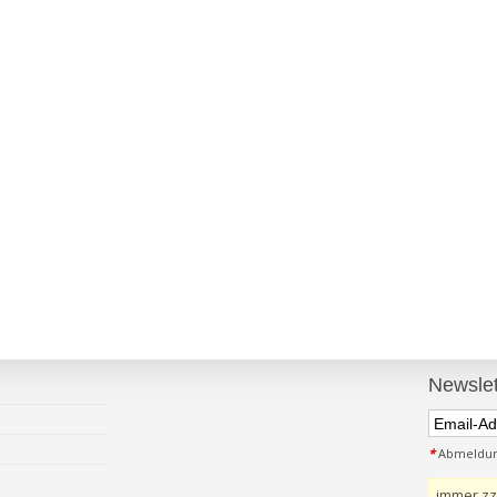
Newslet
*
Abmeldung
immer zz