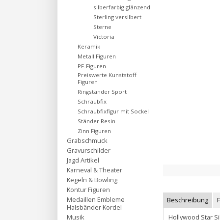
silberfarbig glänzend
Sterling versilbert
Sterne
Victoria
Keramik
Metall Figuren
PF-Figuren
Preiswerte Kunststoff
Figuren
Ringständer Sport
Schraubfix
Schraubfixfigur mit Sockel
Ständer Resin
Zinn Figuren
Grabschmuck
Gravurschilder
Jagd Artikel
Karneval & Theater
Kegeln & Bowling
Kontur Figuren
Medaillen Embleme
Beschreibung
Halsbänder Kordel
Hollywood Star S
Musik