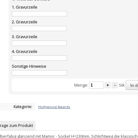
1. Gravurzeile
2. Gravurzeile
3. Gravurzeile
4. Gravurzeile
Sonstige Hinweise
Menge:
+
-
Stk
In 
Kategorie:
Hollywood Awards
Frage zum Produkt
ilberfabig glänzend mit Mamor - Sockel H=230mm, Schlichtweg die klassisc