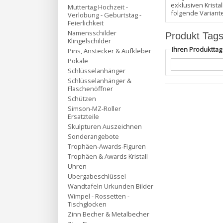
exklusiven Krist
Muttertag Hochzeit -
folgende Variant
Verlobung - Geburtstag -
Feierlichkeit
Namensschilder
Produkt Tag
Klingelschilder
Ihren Produktta
Pins, Anstecker & Aufkleber
Pokale
Schlüsselanhänger
Schlüsselanhänger &
Flaschenöffner
Schützen
Simson-MZ-Roller
Ersatzteile
Skulpturen Auszeichnen
Sonderangebote
Trophäen-Awards-Figuren
Trophäen & Awards Kristall
Uhren
Übergabeschlüssel
Wandtafeln Urkunden Bilder
Wimpel - Rossetten -
Tischglocken
Zinn Becher & Metalbecher