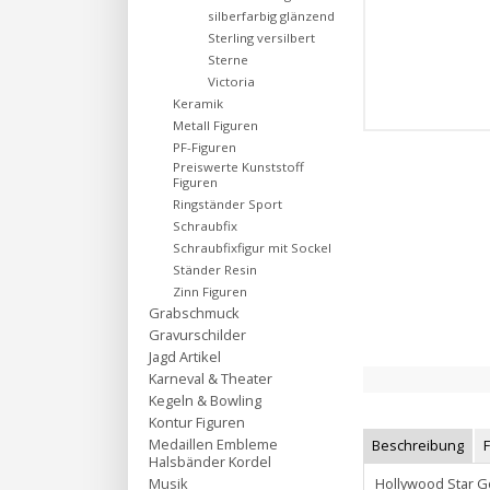
silberfarbig glänzend
Sterling versilbert
Sterne
Victoria
Keramik
Metall Figuren
PF-Figuren
Preiswerte Kunststoff
Figuren
Ringständer Sport
Schraubfix
Schraubfixfigur mit Sockel
Ständer Resin
Zinn Figuren
Grabschmuck
Gravurschilder
Jagd Artikel
Karneval & Theater
Kegeln & Bowling
Kontur Figuren
Medaillen Embleme
Beschreibung
Halsbänder Kordel
Hollywood Star G
Musik