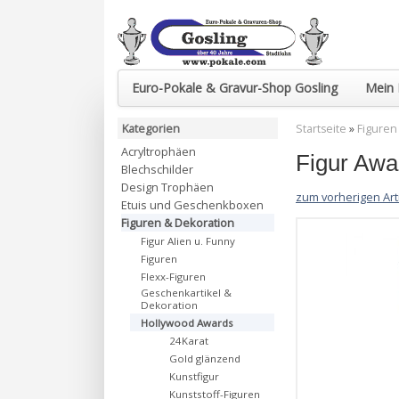
Euro-Pokale & Gravur-Shop Gosling
Mein 
Kategorien
Startseite
»
Figuren
Acryltrophäen
Figur Awa
Blechschilder
Design Trophäen
zum vorherigen Art
Etuis und Geschenkboxen
Figuren & Dekoration
Figur Alien u. Funny
Figuren
Flexx-Figuren
Geschenkartikel &
Dekoration
Hollywood Awards
24Karat
Gold glänzend
Kunstfigur
Kunststoff-Figuren