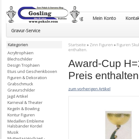
Euro-Pokale & Gravur-Shop Gosling
Mein Konto
Kontak
Gravur-Service
Kategorien
Startseite
»
Zinn Figuren
»
Figuren Sku
enthalten.
Acryltrophäen
Blechschilder
Award-Cup H=2
Design Trophäen
Etuis und Geschenkboxen
Preis enthalten
Figuren & Dekoration
Grabschmuck
zum vorherigen Artikel
Gravurschilder
Jagd Artikel
Karneval & Theater
Kegeln & Bowling
Kontur Figuren
Medaillen Embleme
Halsbänder Kordel
Musik
Muttertag Hochzeit -