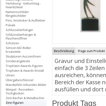
Verlobung - Geburtstag -
Feierlichkeit
Namensschilder
Klingelschilder
Pins, Anstecker & Aufkleber
Pokale
Schlüsselanhänger
Schlüsselanhänger &
Flaschenöffner
Schützen
Simson-MZ-Roller
Beschreibung
Frage zum Produkt
Ersatzteile
Skulpturen Auszeichnen
Gravur und Einstell
Sonderangebote
Trophäen-Awards-Figuren
einfach die 3 Zeilen
Trophäen & Awards Kristall
ausreichen, können
Uhren
Übergabeschlüssel
Bereich der Kasse 
Wandtafeln Urkunden Bilder
ausfüllen und dort
Wimpel - Rossetten -
Tischglocken
Zinn Becher & Metalbecher
Produkt Tags
Zinn Figuren