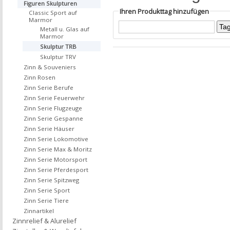
Figuren Skulpturen
Ihren Produkttag hinzufügen
Classic Sport auf
Marmor
Metall u. Glas auf
Marmor
Skulptur TRB
Skulptur TRV
Zinn & Souveniers
Zinn Rosen
Zinn Serie Berufe
Zinn Serie Feuerwehr
Zinn Serie Flugzeuge
Zinn Serie Gespanne
Zinn Serie Häuser
Zinn Serie Lokomotive
Zinn Serie Max & Moritz
Zinn Serie Motorsport
Zinn Serie Pferdesport
Zinn Serie Spitzweg
Zinn Serie Sport
Zinn Serie Tiere
Zinnartikel
Zinnrelief & Alurelief