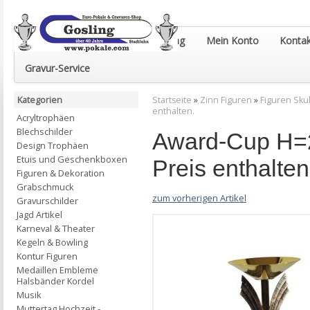
Euro-Pokale & Gravur-Shop Gosling
Mein Konto
Kontak
Gravur-Service
Kategorien
Startseite
»
Zinn Figuren
»
Figuren Sku
enthalten.
Acryltrophäen
Blechschilder
Award-Cup H=2
Design Trophäen
Etuis und Geschenkboxen
Preis enthalten
Figuren & Dekoration
Grabschmuck
zum vorherigen Artikel
Gravurschilder
Jagd Artikel
Karneval & Theater
Kegeln & Bowling
Kontur Figuren
Medaillen Embleme
Halsbänder Kordel
Musik
Muttertag Hochzeit -