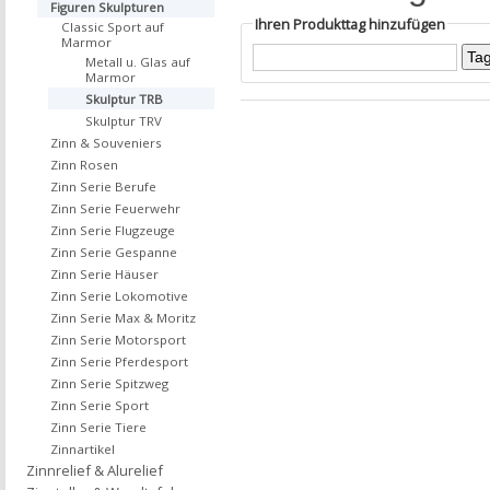
Figuren Skulpturen
Ihren Produkttag hinzufügen
Classic Sport auf
Marmor
Metall u. Glas auf
Marmor
Skulptur TRB
Skulptur TRV
Zinn & Souveniers
Zinn Rosen
Zinn Serie Berufe
Zinn Serie Feuerwehr
Zinn Serie Flugzeuge
Zinn Serie Gespanne
Zinn Serie Häuser
Zinn Serie Lokomotive
Zinn Serie Max & Moritz
Zinn Serie Motorsport
Zinn Serie Pferdesport
Zinn Serie Spitzweg
Zinn Serie Sport
Zinn Serie Tiere
Zinnartikel
Zinnrelief & Alurelief