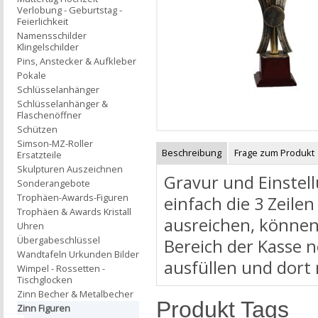
Verlobung - Geburtstag -
Feierlichkeit
Namensschilder
Klingelschilder
Pins, Anstecker & Aufkleber
Pokale
Schlüsselanhänger
Schlüsselanhänger &
Flaschenöffner
Schützen
Simson-MZ-Roller
Beschreibung
Frage zum Produkt
Ersatzteile
Skulpturen Auszeichnen
Gravur und Einstell
Sonderangebote
Trophäen-Awards-Figuren
einfach die 3 Zeilen
Trophäen & Awards Kristall
ausreichen, können
Uhren
Übergabeschlüssel
Bereich der Kasse 
Wandtafeln Urkunden Bilder
ausfüllen und dort
Wimpel - Rossetten -
Tischglocken
Zinn Becher & Metalbecher
Produkt Tags
Zinn Figuren