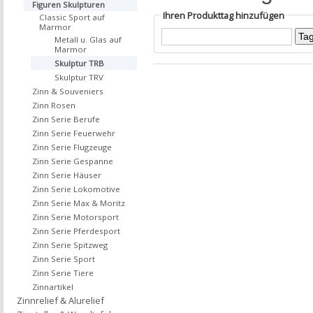
Figuren Skulpturen
Ihren Produkttag hinzufügen
Classic Sport auf
Marmor
Metall u. Glas auf
Marmor
Skulptur TRB
Skulptur TRV
Zinn & Souveniers
Zinn Rosen
Zinn Serie Berufe
Zinn Serie Feuerwehr
Zinn Serie Flugzeuge
Zinn Serie Gespanne
Zinn Serie Häuser
Zinn Serie Lokomotive
Zinn Serie Max & Moritz
Zinn Serie Motorsport
Zinn Serie Pferdesport
Zinn Serie Spitzweg
Zinn Serie Sport
Zinn Serie Tiere
Zinnartikel
Zinnrelief & Alurelief