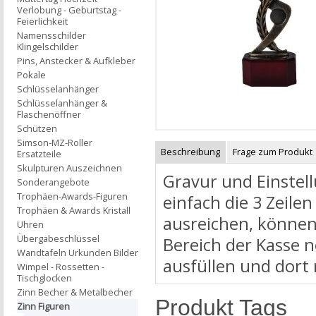
Verlobung - Geburtstag -
Feierlichkeit
Namensschilder
Klingelschilder
Pins, Anstecker & Aufkleber
Pokale
Schlüsselanhänger
Schlüsselanhänger &
Flaschenöffner
Schützen
Simson-MZ-Roller
Beschreibung
Frage zum Produkt
Ersatzteile
Skulpturen Auszeichnen
Gravur und Einstell
Sonderangebote
Trophäen-Awards-Figuren
einfach die 3 Zeilen
Trophäen & Awards Kristall
ausreichen, können
Uhren
Übergabeschlüssel
Bereich der Kasse 
Wandtafeln Urkunden Bilder
ausfüllen und dort
Wimpel - Rossetten -
Tischglocken
Zinn Becher & Metalbecher
Produkt Tags
Zinn Figuren