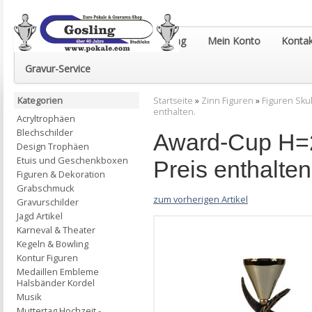
Euro-Pokale & Gravur-Shop Gosling
Mein Konto
Kontak
Gravur-Service
Kategorien
Startseite
»
Zinn Figuren
»
Figuren Sku
enthalten.
Acryltrophäen
Blechschilder
Award-Cup H=2
Design Trophäen
Etuis und Geschenkboxen
Preis enthalten
Figuren & Dekoration
Grabschmuck
zum vorherigen Artikel
Gravurschilder
Jagd Artikel
Karneval & Theater
Kegeln & Bowling
Kontur Figuren
Medaillen Embleme
Halsbänder Kordel
Musik
Muttertag Hochzeit -