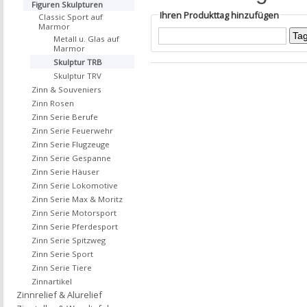
Figuren Skulpturen
Ihren Produkttag hinzufügen
Classic Sport auf
Marmor
Metall u. Glas auf
Marmor
Skulptur TRB
Skulptur TRV
Zinn & Souveniers
Zinn Rosen
Zinn Serie Berufe
Zinn Serie Feuerwehr
Zinn Serie Flugzeuge
Zinn Serie Gespanne
Zinn Serie Häuser
Zinn Serie Lokomotive
Zinn Serie Max & Moritz
Zinn Serie Motorsport
Zinn Serie Pferdesport
Zinn Serie Spitzweg
Zinn Serie Sport
Zinn Serie Tiere
Zinnartikel
Zinnrelief & Alurelief