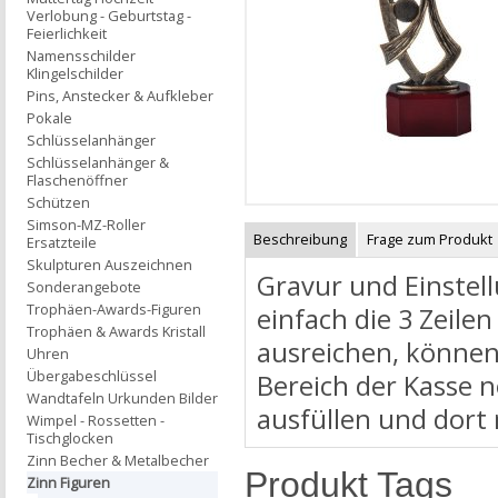
Verlobung - Geburtstag -
Feierlichkeit
Namensschilder
Klingelschilder
Pins, Anstecker & Aufkleber
Pokale
Schlüsselanhänger
Schlüsselanhänger &
Flaschenöffner
Schützen
Simson-MZ-Roller
Beschreibung
Frage zum Produkt
Ersatzteile
Skulpturen Auszeichnen
Gravur und Einstell
Sonderangebote
Trophäen-Awards-Figuren
einfach die 3 Zeilen
Trophäen & Awards Kristall
ausreichen, können
Uhren
Übergabeschlüssel
Bereich der Kasse 
Wandtafeln Urkunden Bilder
ausfüllen und dort
Wimpel - Rossetten -
Tischglocken
Zinn Becher & Metalbecher
Produkt Tags
Zinn Figuren