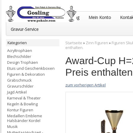
Euro-Pokale & Gravur-Shop Gosling
Mein Konto
Kontak
Gravur-Service
Kategorien
Startseite
»
Zinn Figuren
»
Figuren Sku
enthalten.
Acryltrophäen
Blechschilder
Award-Cup H=2
Design Trophäen
Etuis und Geschenkboxen
Preis enthalten
Figuren & Dekoration
Grabschmuck
zum vorherigen Artikel
Gravurschilder
Jagd Artikel
Karneval & Theater
Kegeln & Bowling
Kontur Figuren
Medaillen Embleme
Halsbänder Kordel
Musik
Muttertag Hochzeit -